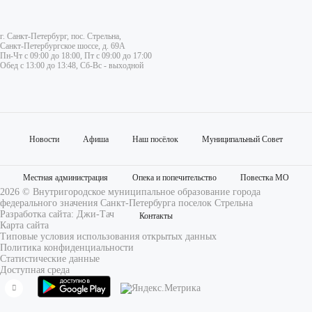
г. Санкт-Петербург, пос. Стрельна,
Санкт-Петербургское шоссе, д. 69А
Пн-Чт с 09:00 до 18:00, Пт с 09:00 до 17:00
Обед с 13:00 до 13:48, Сб-Вс - выходной
Новости
Афиша
Наш посёлок
Муниципальный Совет
Местная администрация
Опека и попечительство
Повестка МО
2026 © Внутригородское муниципальное образование города
федерального значения Санкт-Петербурга поселок Стрельна
Разработка сайта:
Джи-Тач
Контакты
Карта сайта
Типовые условия использования открытых данных
Политика конфиденциальности
2026 © Внутригородское муниципальное образование города
федерального значения Санкт-Петербурга поселок Стрельна
Статистические данные
Доступная среда