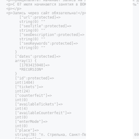
<p>Муниципалитет начинает запись на летние кружковые секции д
<p>С 07 июля начинаются занятия в ВОКАЛЬНОЙ СТУДИИ "Акварель"
<p></p>

<p>Запись через сайт обязательна!</p>"

      ["url":protected]=>

      string(0) ""

      ["seoTitle":protected]=>

      string(0) ""

      ["seoDescription":protected]=>

      string(0) ""

      ["seoKeywords":protected]=>

      string(0) ""

    }

    ["dates":protected]=>

    array(1) {

      [1783415940]=>

      *RECURSION*

    }

    ["id":protected]=>

    int(1404)

    ["tickets"]=>

    int(24)

    ["counterfeit"]=>

    int(0)

    ["availableTickets"]=>

    int(4)

    ["availableCounterfeit"]=>

    int(0)

    ["enterMode"]=>

    int(0)

    ["place"]=>

    string(78) "п. Стрельна, Санкт-Петербургское шоссе, д. 69"