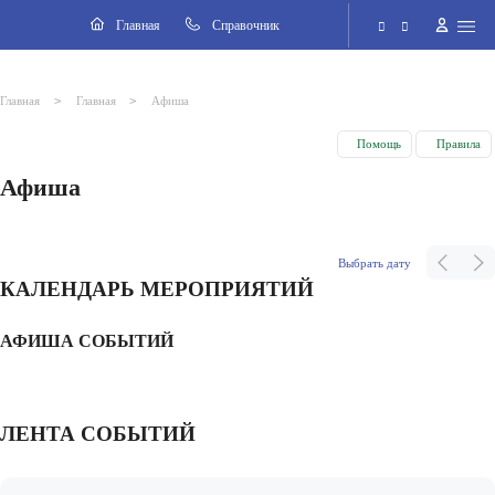
Главная
Cправочник
Электронная приёмная
>
>
Главная
Главная
Афиша
Помощь
Правила
Версия для слабовидящих
Афиша
Поиск по сайту
Выбрать дату
КАЛЕНДАРЬ МЕРОПРИЯТИЙ
АФИША СОБЫТИЙ
ЛЕНТА СОБЫТИЙ