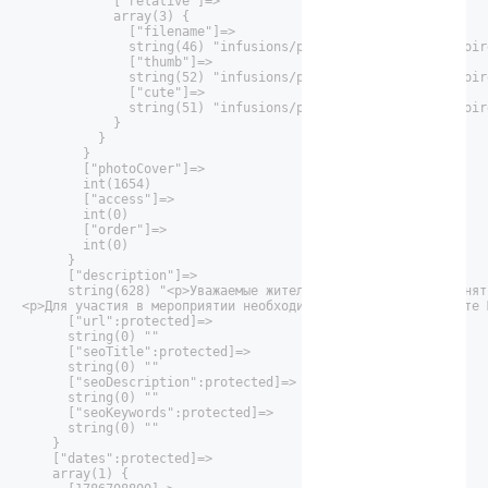
            ["relative"]=>

            array(3) {

              ["filename"]=>

              string(46) "infusions/playbill/images/repertoir
              ["thumb"]=>

              string(52) "infusions/playbill/images/repertoir
              ["cute"]=>

              string(51) "infusions/playbill/images/repertoir
            }

          }

        }

        ["photoCover"]=>

        int(1654)

        ["access"]=>

        int(0)

        ["order"]=>

        int(0)

      }

      ["description"]=>

      string(628) "<p>Уважаемые жители, приглашаем вас принят
<p>Для участия в мероприятии необходима регистрация на сайте 
      ["url":protected]=>

      string(0) ""

      ["seoTitle":protected]=>

      string(0) ""

      ["seoDescription":protected]=>

      string(0) ""

      ["seoKeywords":protected]=>

      string(0) ""

    }

    ["dates":protected]=>

    array(1) {
