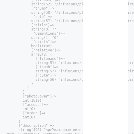
            ["filename"]=>

            string(52) "/infusions/playbill/images/repertoire
            ["thumb"]=>

            string(58) "/infusions/playbill/images/repertoire
            ["cute"]=>

            string(57) "/infusions/playbill/images/repertoire
            ["title"]=>

            string(0) ""

            ["dimentions"]=>

            string(1) "0"

            ["exists"]=>

            bool(true)

            ["relative"]=>

            array(3) {

              ["filename"]=>

              string(51) "infusions/playbill/images/repertoir
              ["thumb"]=>

              string(57) "infusions/playbill/images/repertoir
              ["cute"]=>

              string(56) "infusions/playbill/images/repertoir
            }

          }

        }

        ["photoCover"]=>

        int(1619)

        ["access"]=>

        int(0)

        ["order"]=>

        int(0)

      }

      ["description"]=>

      string(493) "<p>Уважаемые жители поселка!</p>
