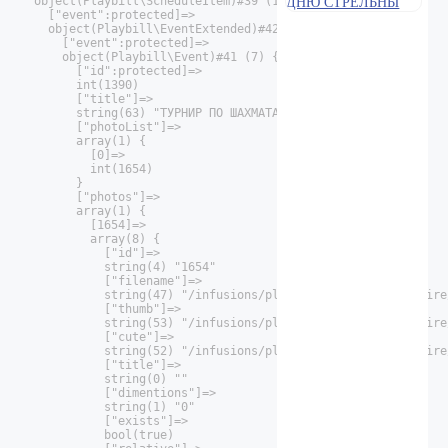
  object(Playbill\ScheduleItem)#39 (14) {

    ["event":protected]=>

    object(Playbill\EventExtended)#42 (6) {

      ["event":protected]=>

      object(Playbill\Event)#41 (7) {

        ["id":protected]=>

        int(1390)

        ["title"]=>

        string(63) "ТУРНИР ПО ШАХМАТАМ КО ДНЮ СТРЕЛЬНЫ"

        ["photoList"]=>

        array(1) {

          [0]=>

          int(1654)

        }

        ["photos"]=>

        array(1) {

          [1654]=>

          array(8) {

            ["id"]=>

            string(4) "1654"

            ["filename"]=>

            string(47) "/infusions/playbill/images/repertoire
            ["thumb"]=>

            string(53) "/infusions/playbill/images/repertoire
            ["cute"]=>

            string(52) "/infusions/playbill/images/repertoire
            ["title"]=>

            string(0) ""

            ["dimentions"]=>

            string(1) "0"

            ["exists"]=>

            bool(true)
