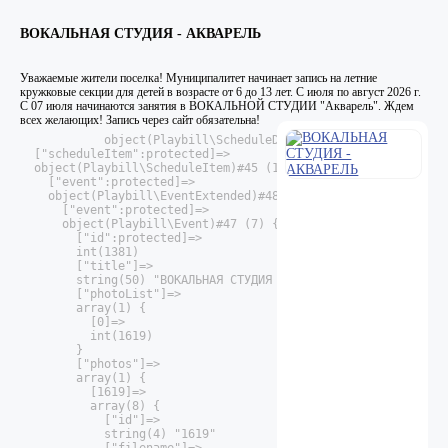
ВОКАЛЬНАЯ СТУДИЯ - АКВАРЕЛЬ
Уважаемые жители поселка! Муниципалитет начинает запись на летние
кружковые секции для детей в возрасте от 6 до 13 лет. С июля по август 2026 г.
С 07 июля начинаются занятия в ВОКАЛЬНОЙ СТУДИИ "Акварель". Ждем
всех желающих! Запись через сайт обязательна!
            object(Playbill\ScheduleDate)#44 (7) {

  ["scheduleItem":protected]=>

  object(Playbill\ScheduleItem)#45 (14) {

    ["event":protected]=>

    object(Playbill\EventExtended)#48 (6) {

      ["event":protected]=>

      object(Playbill\Event)#47 (7) {

        ["id":protected]=>

        int(1381)

        ["title"]=>

        string(50) "ВОКАЛЬНАЯ СТУДИЯ - АКВАРЕЛЬ"

        ["photoList"]=>

        array(1) {

          [0]=>

          int(1619)

        }

        ["photos"]=>

        array(1) {

          [1619]=>

          array(8) {

            ["id"]=>

            string(4) "1619"
