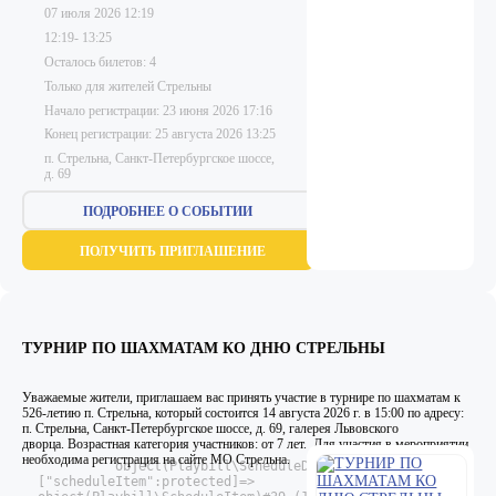
07 июля 2026 12:19
12:19- 13:25
Осталось билетов: 4
Только для жителей Стрельны
Начало регистрации:
23 июня 2026 17:16
Конец регистрации:
25 августа 2026 13:25
п. Стрельна, Санкт-Петербургское шоссе,
д. 69
ПОДРОБНЕЕ О СОБЫТИИ
ПОЛУЧИТЬ ПРИГЛАШЕНИЕ
ТУРНИР ПО ШАХМАТАМ КО ДНЮ СТРЕЛЬНЫ
Уважаемые жители, приглашаем вас принять участие в турнире по шахматам к
526-летию п. Стрельна, который состоится 14 августа 2026 г. в 15:00 по адресу:
п. Стрельна, Санкт-Петербургское шоссе, д. 69, галерея Львовского
дворца. Возрастная категория участников: от 7 лет. Для участия в мероприятии
необходима регистрация на сайте МО Стрельна.
            object(Playbill\ScheduleDate)#60 (7) {

  ["scheduleItem":protected]=>
