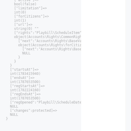
    ["active"]=>

    bool(false)

    ["limitation"]=>

    int(0)

    ["forCitizens"]=>

    int(1)

    ["url"]=>

    string(0) ""

    ["rights":"Playbill\ScheduleItem":private]=>

    object(Accounts\Rights\CommonRights)#49 (1) {

      ["next":"Accounts\Rights\BaseValidator":private]=>

      object(Accounts\Rights\forCitizenRights)#46 (1) {

        ["next":"Accounts\Rights\BaseValidator":private]=>

        NULL

      }

    }

  }

  ["startsAt"]=>

  int(1783415940)

  ["endsAt"]=>

  int(1787653500)

  ["regStartsAt"]=>

  int(1782224160)

  ["regEndsAt"]=>

  int(1787653500)

  ["regOpened":"Playbill\ScheduleDate":private]=>

  NULL

  ["changes":protected]=>

  NULL

}
