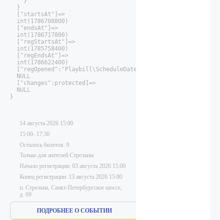
    }

  }

  ["startsAt"]=>

  int(1786708800)

  ["endsAt"]=>

  int(1786717800)

  ["regStartsAt"]=>

  int(1785758400)

  ["regEndsAt"]=>

  int(1786622400)

  ["regOpened":"Playbill\ScheduleDate":private]=>

  NULL

  ["changes":protected]=>

  NULL

}

14 августа 2026 15:00
15:00- 17:30
Осталось билетов: 9
Только для жителей Стрельны
Начало регистрации:
03 августа 2026 15:00
Конец регистрации:
13 августа 2026 15:00
п. Стрельна, Санкт-Петербургское шоссе,
д. 69
ПОДРОБНЕЕ О СОБЫТИИ