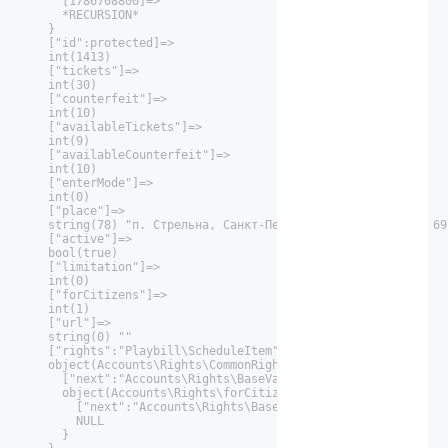
      [1786708800]=>

      *RECURSION*

    }

    ["id":protected]=>

    int(1413)

    ["tickets"]=>

    int(30)

    ["counterfeit"]=>

    int(10)

    ["availableTickets"]=>

    int(9)

    ["availableCounterfeit"]=>

    int(10)

    ["enterMode"]=>

    int(0)

    ["place"]=>

    string(78) "п. Стрельна, Санкт-Петербургское шоссе, д. 69"
    ["active"]=>

    bool(true)

    ["limitation"]=>

    int(0)

    ["forCitizens"]=>

    int(1)

    ["url"]=>

    string(0) ""

    ["rights":"Playbill\ScheduleItem":private]=>

    object(Accounts\Rights\CommonRights)#43 (1) {

      ["next":"Accounts\Rights\BaseValidator":private]=>

      object(Accounts\Rights\forCitizenRights)#40 (1) {

        ["next":"Accounts\Rights\BaseValidator":private]=>

        NULL

      }
