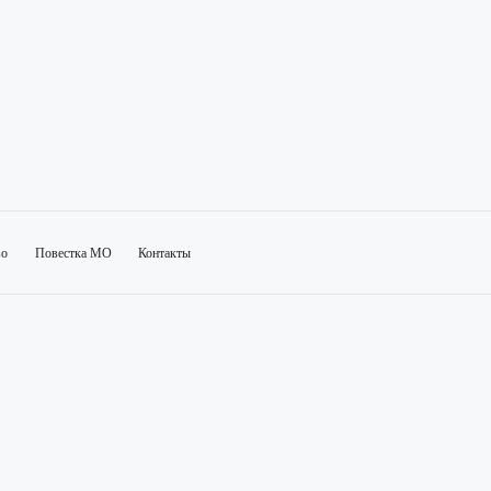
во
Повестка МО
Контакты