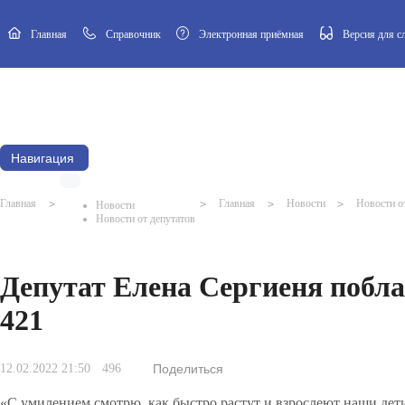
Главная
Cправочник
Электронная приёмная
Версия для 
Новости
Афиша
Наш посёлок
Муниципальный Совет
Навигация
Главная
>
>
Главная
>
Новости
>
Новости о
Новости
Новости от депутатов
Депутат Елена Сергиеня побл
421
12.02.2022 21:50
496
Поделиться
«С умилением смотрю, как быстро растут и взрослеют наши дет