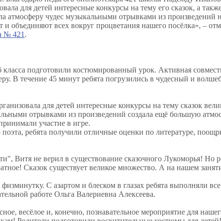
вала для детей интересные конкурсы на тему его сказок, а такж
дала атмосферу чудес музыкальными отрывками из произведений
т и объединяют всех вокруг процветания нашего посёлка», – от
а № 421
.
б класса подготовили костюмированный урок. Активная совмест
феру. В течение 45 минут ребята погрузились в чудесный и волш
анизовала для детей интересные конкурсы на тему сказок вели
альными отрывками из произведений создала ещё большую атмос
принимали участие в игре.
 поэта, ребята получили отличные оценки по литературе, поощ
и", Витя не верил в существование сказочного Лукоморья! Но р
атное! Сказок существует великое множество. А на нашем занят
физминутку. С азартом и блеском в глазах ребята выполняли все
ательной работе Ольга Валериевна Алексеева.
ое, весёлое и, конечно, познавательное мероприятие для нашег
! Родители подготовили восхитительные костюмы для детей! 