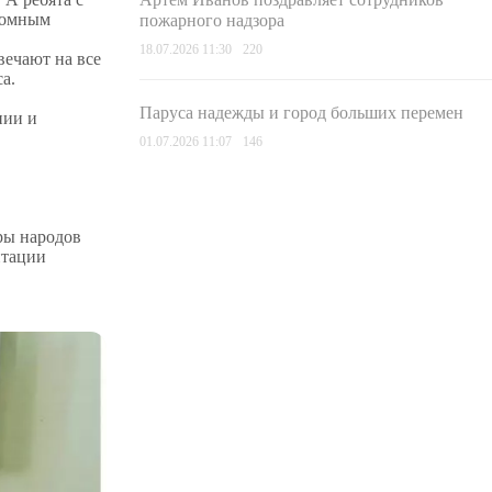
громным
пожарного надзора
18.07.2026 11:30
220
вечают на все
а.
Паруса надежды и город больших перемен
нии и
01.07.2026 11:07
146
ры народов
птации