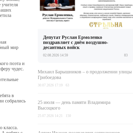
е учителя
 наших
метила
Депутат Руслан Ермоленко
ная
поздравляет с днём воздушно-
ебный мир
десантных войск
02.08.2026 14:59
83
кого поэта и
феру чудес.
Михаил Барышников – о продолжении улицы
Грибоедова
рительные
30.07.2026 17:19
63
ебята в
ии собрались
25 июля — день памяти Владимира
Высоцкого
25.07.2026 14:21
150
о класса.
А ребята с
Артем Иванов поздравляет сотрудников