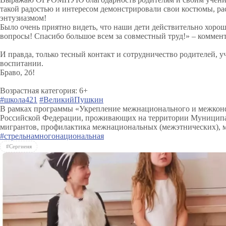
такой радостью и интересом демонстрировали свои костюмы, р
энтузиазмом!
Было очень приятно видеть, что наши дети действительно хорош
вопросы! Спасибо большое всем за совместный труд!» – коммент
И правда, только тесный контакт и сотрудничество родителей, у
воспитании.
Браво, 2б!
Возрастная категория: 6+
#школа421
#ВеликийПушкин
В рамках программы «Укрепление межнационального и межконфе
Российской Федерации, проживающих на территории Муниципал
мигрантов, профилактика межнациональных (межэтнических), 
#стрельнамногонациональная
#Сергиеня