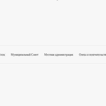
ёлок
Муниципальный Совет
Местная администрация
Опека и попечительст