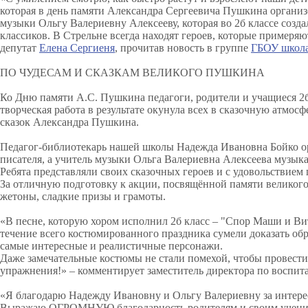
которая в день памяти Александра Сергеевича Пушкина организо
музыки Ольгу Валериевну Алексееву, которая во 2б классе соз
классиков.
В Стрельне всегда находят героев, которые примеряю
депутат
Елена Сергиеня
, прочитав новость в группе
ГБОУ школ
ПО ЧУДЕСАМ И СКАЗКАМ ВЕЛИКОГО ПУШКИНА
Ко Дню памяти А.С. Пушкина педагоги, родители и учащиеся 2
творческая работа в результате окунула всех в сказочную атмос
сказок Александра Пушкина.
Педагог-библиотекарь нашей школы Надежда Ивановна Бойко орг
писателя, а учитель музыки Ольга Валериевна Алексеева музык
Ребята представляли своих сказочных героев и с удовольствием 
За отличную подготовку к акции, посвящённой памяти великого
жетоны, сладкие призы и грамоты.
«В песне, которую хором исполнил 2б класс – "Спор Маши и Вит
течение всего костюмированного праздника сумели доказать обр
самые интересные и реалистичные персонажи.
Даже замечательные костюмы не стали помехой, чтобы провести 
упражнения!» – комментирует заместитель директора по воспит
«Я благодарю Надежду Ивановну и Ольгу Валериевну за интересн
Выражаю ОГРОМНУЮ благодарность родителям и своим ученикам