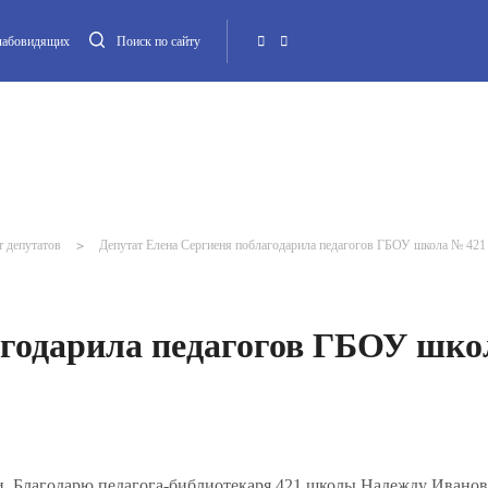
слабовидящих
Поиск по сайту
Местная администрация
Опека и попечительство
Повестка МО
Контакт
т депутатов
>
Депутат Елена Сергиеня поблагодарила педагогов ГБОУ школа № 421
агодарила педагогов ГБОУ шк
и. Благодарю педагога-библиотекаря 421 школы Надежду Иванов