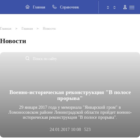
Навигация
Главная
Cправочник
Электронная приёмная
>
>
Главная
Главная
Новости
Новости
Версия для слабовидящих
Поиск по сайту
Военно-историческая реконструкция "В полосе
прорыва"
29 января 2017 года у мемориала "Январский гром" в
Ломоносовском районе Ленинградской области пройдет военно-
историческая реконструкция "В полосе прорыва".
24.01.2017 10:08
523