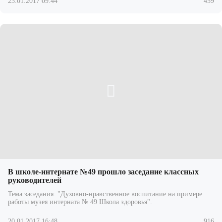
23.01.2017 09:44
459
В школе-интернате №49 прошло заседание классных
руководителей
Тема заседания: "Духовно-нравственное воспитание на примере
работы музея интерната № 49 Школа здоровья".
20.01.2017 16:48
916