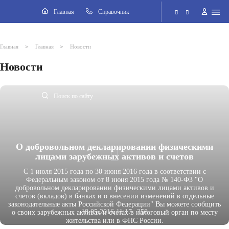
Навигация
Главная
Cправочник
Электронная приёмная
>
>
Главная
Главная
Новости
Новости
Версия для слабовидящих
Поиск по сайту
О добровольном декларировании физическими
лицами зарубежных активов и счетов
С 1 июля 2015 года по 30 июня 2016 года в соответствии с
Федеральным законом от 8 июня 2015 года № 140-ФЗ "О
добровольном декларировании физическими лицами активов и
счетов (вкладов) в банках и о внесении изменений в отдельные
законодательные акты Российской Федерации" Вы можете сообщить
18.05.2016 11:17
358
о своих зарубежных активах и счетах в налоговый орган по месту
жительства или в ФНС России.