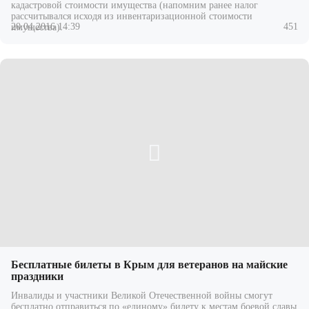
кадастровой стоимости имущества (напомним ранее налог
рассчитывался исходя из инвентаризационной стоимости
20.04.2016 14:39
451
имущества).
Бесплатные билеты в Крым для ветеранов на майские
праздники
Инвалиды и участники Великой Отечественной войны смогут
бесплатно отправиться по «единому» билету к местам боевой славы