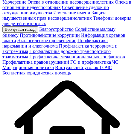
Удочерение
Опека в отношении несовершеннолетних
Опека в
отношении недееспособных
Совершение сделок по
отчуждению имущества
Изменение имени
Защита
имущественных прав несовершеннолетних
Телефоны доверия
для детей и взрослых
Благоустройство
Содействие малому
Вернуться назад
бизнесу
Противодействие коррупции
Информация органов
власти
Экологическое просвещение
Профилактика
наркомании и алкоголизма
Профилактика терроризма и
экстремизма
Профилактика дорожно-транспортного
травматизма
Профилактика межнациональных конфликтов
Профилактика правонарушений
ГО и профилактика ЧС
Миграционная политика
Виртуальный уголок ГОЧС
Бесплатная юридическая помощь