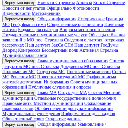
Новости Стрельны
Анонсы
Есть в Стрельне
Вернуться назад
Новости от депутатов
Официально
Фотоновости
Видеоновости
Метеодневник
Общая информация
Историческое
Границы
Вернуться назад
МО
Герб, флаг и гимн
Общественные организации
Почётные
жители
Бюджет для граждан
Вопросы местного значения
Государственные и муниципальные услуги
Образцы и бланки
заявлений в МО пос. Стрельна
Сведения о льготах, отсрочках,
рассрочках
Наш депутат ЗакСа СПб
Наш депутат ГосДумы
Дворец Конгрессов
Бессмертный полк
Активная Стрельна
Муниципальная газета
Глава муниципального образования
Список
Вернуться назад
депутатов МО пос. Стрельна
Документы МО пос. Стрельна
Полномочия МС
Структура МС
Постоянные комиссии
Состав
МС
Решения МС
Повестки заседаний МС
График приема
жителей депутатами
Информация Совета муниципальных
образований
Публичные слушания и опросы
Глава МА
Структура МА
Состав Местной
Вернуться назад
администрации
Отдельные государственные полномочия
Правовые акты Местной администрации
Обжалование
правовых актов
Об обеспечении доступа к информации
Муниципальные учреждения
Информация отдела кадров
Общественный совет
Открытые данные
Общая информация
Усыновление /
Вернуться назад