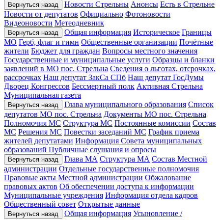
Новости Стрельны
Анонсы
Есть в Стрельне
Вернуться назад
Новости от депутатов
Официально
Фотоновости
Видеоновости
Метеодневник
Общая информация
Историческое
Границы
Вернуться назад
МО
Герб, флаг и гимн
Общественные организации
Почётные
жители
Бюджет для граждан
Вопросы местного значения
Государственные и муниципальные услуги
Образцы и бланки
заявлений в МО пос. Стрельна
Сведения о льготах, отсрочках,
рассрочках
Наш депутат ЗакСа СПб
Наш депутат ГосДумы
Дворец Конгрессов
Бессмертный полк
Активная Стрельна
Муниципальная газета
Глава муниципального образования
Список
Вернуться назад
депутатов МО пос. Стрельна
Документы МО пос. Стрельна
Полномочия МС
Структура МС
Постоянные комиссии
Состав
МС
Решения МС
Повестки заседаний МС
График приема
жителей депутатами
Информация Совета муниципальных
образований
Публичные слушания и опросы
Глава МА
Структура МА
Состав Местной
Вернуться назад
администрации
Отдельные государственные полномочия
Правовые акты Местной администрации
Обжалование
правовых актов
Об обеспечении доступа к информации
Муниципальные учреждения
Информация отдела кадров
Общественный совет
Открытые данные
Общая информация
Усыновление /
Вернуться назад