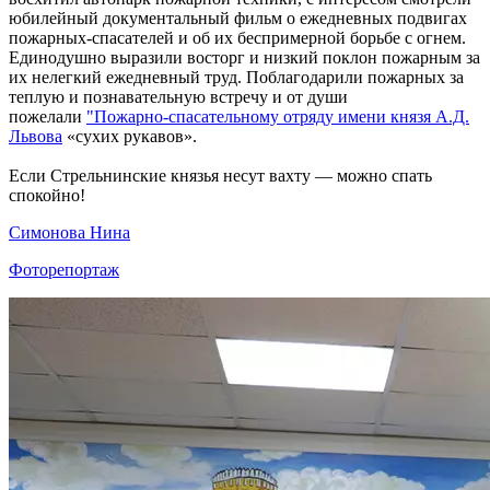
юбилейный документальный фильм о ежедневных подвигах
пожарных-спасателей и об их беспримерной борьбе с огнем.
Единодушно выразили восторг и низкий поклон пожарным за
их нелегкий ежедневный труд. Поблагодарили пожарных за
теплую и познавательную встречу и от души
пожелали
"Пожарно-спасательному отряду имени князя А.Д.
Львова
«сухих рукавов».
Если Стрельнинские князья несут вахту — можно спать
спокойно!
Симонова Нина
Фоторепортаж