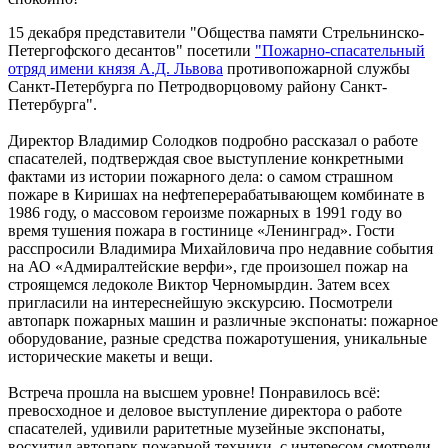
15 декабря представители "Общества памяти Стрельнинско-
Петергофского десантов" посетили
"Пожарно-спасательный
отряд имени князя А.Д. Львова
противопожарной службы
Санкт-Петербурга по Петродворцовому району Санкт-
Петербурга".
Директор Владимир Солодков подробно рассказал о работе
спасателей, подтверждая свое выступление конкретными
фактами из истории пожарного дела: о самом страшном
пожаре в Киришах на нефтеперерабатывающем комбинате в
1986 году, о массовом героизме пожарных в 1991 году во
время тушения пожара в гостинице «Ленинград». Гости
расспросили Владимира Михайловича про недавние события
на АО «Адмиралтейские верфи», где произошел пожар на
строящемся ледоколе Виктор Черномырдин. Затем всех
пригласили на интереснейшую экскурсию. Посмотрели
автопарк пожарных машин и различные экспонаты: пожарное
оборудование, разные средства пожаротушения, уникальные
исторические макеты и вещи.
Встреча прошла на высшем уровне! Понравилось всё:
превосходное и деловое выступление директора о работе
спасателей, удивили раритетные музейные экспонаты,
восхитил автопарк пожарной техники, с интересом смотрели