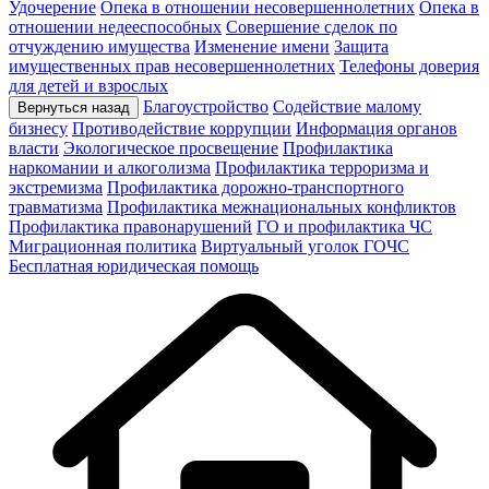
Удочерение
Опека в отношении несовершеннолетних
Опека в
отношении недееспособных
Совершение сделок по
отчуждению имущества
Изменение имени
Защита
имущественных прав несовершеннолетних
Телефоны доверия
для детей и взрослых
Благоустройство
Содействие малому
Вернуться назад
бизнесу
Противодействие коррупции
Информация органов
власти
Экологическое просвещение
Профилактика
наркомании и алкоголизма
Профилактика терроризма и
экстремизма
Профилактика дорожно-транспортного
травматизма
Профилактика межнациональных конфликтов
Профилактика правонарушений
ГО и профилактика ЧС
Миграционная политика
Виртуальный уголок ГОЧС
Бесплатная юридическая помощь