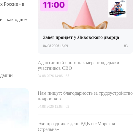
х России» в
е – как одном
Забег пройдет у Львовского дворца
04.08.2026 16:09
83
Адаптивный спорт как мера поддержки
участников СВО
идации
04.08.2026 14:06
65
Нам пишут: благодарность за трудоустройство
подростков
04.08.2026 12:03
62
Эхо праздника: день ВДВ и «Морская
Стрельна»