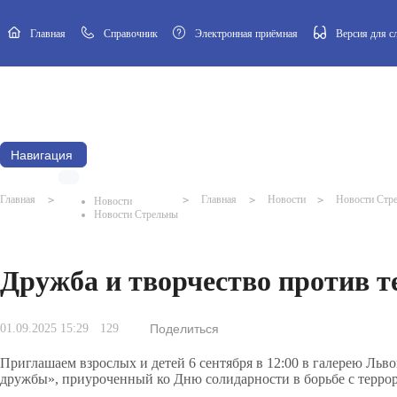
Главная
Cправочник
Электронная приёмная
Версия для 
Новости
Афиша
Наш посёлок
Муниципальный Совет
Навигация
Главная
>
>
Главная
>
Новости
>
Новости Стр
Новости
Новости Стрельны
Дружба и творчество против т
01.09.2025 15:29
129
Поделиться
Приглашаем взрослых и детей 6 сентября в 12:00 в галерею Льво
дружбы», приуроченный ко Дню солидарности в борьбе с терро