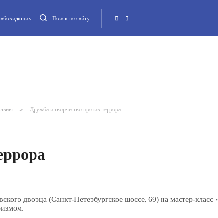
слабовидящих
Поиск по сайту
Местная администрация
Опека и попечительство
Повестка МО
Контакт
ельны
>
Дружба и творчество против террора
еррора
вского дворца (Санкт-Петербургское шоссе, 69) на мастер-класс 
ризмом.