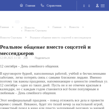
Навигация
Главная
Cправочник
Электронная приёмная
>
>
>
>
Главная
Главная
Новости
Новости
Новости Стрельны
Версия для слабовидящих
>
Новости Стрельны
Реальное общение вместо соцсетей и мессенджеров
Реальное общение вместо соцсетей и
Поиск по сайту
ВКонтакте
мессенджеров
12.09.2025 11:50
208
Поделиться
12 сентября – День семейного общения.
В круговороте будней, наполненных работой, учёбой и бесчисленными
заботами, легко потерять связь с самыми близкими людьми. Именно
поэтому так важны праздники, напоминающие о ценности семейных уз.
12 сентября – один из таких дней. Пусть он и не отмечен красным в
календаре, но с каждым годом становится всё более популярным и
любимым – День семейного общения.
Этот неофициальный праздник – повод отложить все дела и провести
время с семьей. Неважно, будет это тихий вечер за настольной игрой,
совместный поход в кино или просто задушевный разговор за чашкой