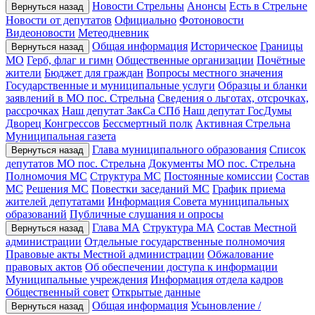
Новости Стрельны
Анонсы
Есть в Стрельне
Вернуться назад
Новости от депутатов
Официально
Фотоновости
Видеоновости
Метеодневник
Общая информация
Историческое
Границы
Вернуться назад
МО
Герб, флаг и гимн
Общественные организации
Почётные
жители
Бюджет для граждан
Вопросы местного значения
Государственные и муниципальные услуги
Образцы и бланки
заявлений в МО пос. Стрельна
Сведения о льготах, отсрочках,
рассрочках
Наш депутат ЗакСа СПб
Наш депутат ГосДумы
Дворец Конгрессов
Бессмертный полк
Активная Стрельна
Муниципальная газета
Глава муниципального образования
Список
Вернуться назад
депутатов МО пос. Стрельна
Документы МО пос. Стрельна
Полномочия МС
Структура МС
Постоянные комиссии
Состав
МС
Решения МС
Повестки заседаний МС
График приема
жителей депутатами
Информация Совета муниципальных
образований
Публичные слушания и опросы
Глава МА
Структура МА
Состав Местной
Вернуться назад
администрации
Отдельные государственные полномочия
Правовые акты Местной администрации
Обжалование
правовых актов
Об обеспечении доступа к информации
Муниципальные учреждения
Информация отдела кадров
Общественный совет
Открытые данные
Общая информация
Усыновление /
Вернуться назад