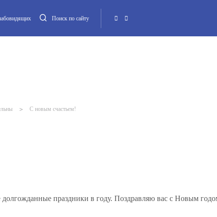
слабовидящих
Поиск по сайту
Местная администрация
Опека и попечительство
Повестка МО
Контакт
ельны
>
С новым счастьем!
 долгожданные праздники в году. Поздравляю вас с Новым годо