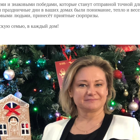
ми и знаковыми победами, которые станут отправной точной дл
и праздничные дни в ваших домах были понимание, тепло и весел
новыми людьми, принесёт приятные сюрпризы.
нскую семью, в каждый дом!