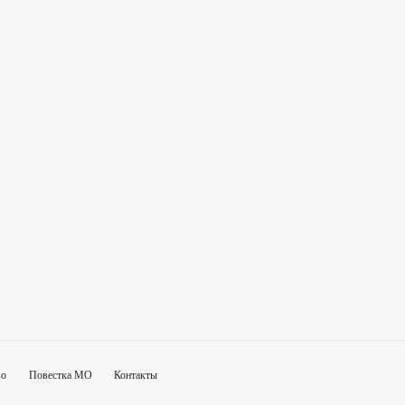
во
Повестка МО
Контакты