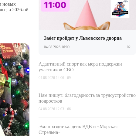
я новых
ье, а 2026-ой
Забег пройдет у Львовского дворца
04.08.2026 16:09
102
Адаптивный спорт как мера поддержки
участников СВО
04.08.2026 14:06
69
Нам пишут: благодарность за трудоустройство
подростков
04.08.2026 12:03
66
Эхо праздника: день ВДВ и «Морская
Стрельна»