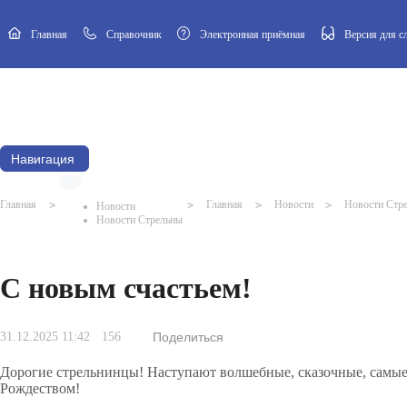
Главная
Cправочник
Электронная приёмная
Версия для 
Новости
Афиша
Наш посёлок
Муниципальный Совет
Навигация
Главная
>
>
Главная
>
Новости
>
Новости Стр
Новости
Новости Стрельны
С новым счастьем!
31.12.2025 11:42
156
Поделиться
Дорогие стрельнинцы! Наступают волшебные, сказочные, самые
Рождеством!