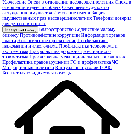
Удочерение
Опека в отношении несовершеннолетних
Опека в
отношении недееспособных
Совершение сделок по
отчуждению имущества
Изменение имени
Защита
имущественных прав несовершеннолетних
Телефоны доверия
для детей и взрослых
Благоустройство
Содействие малому
Вернуться назад
бизнесу
Противодействие коррупции
Информация органов
власти
Экологическое просвещение
Профилактика
наркомании и алкоголизма
Профилактика терроризма и
экстремизма
Профилактика дорожно-транспортного
травматизма
Профилактика межнациональных конфликтов
Профилактика правонарушений
ГО и профилактика ЧС
Миграционная политика
Виртуальный уголок ГОЧС
Бесплатная юридическая помощь