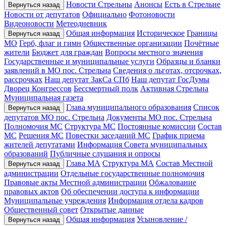
Новости Стрельны
Анонсы
Есть в Стрельне
Вернуться назад
Новости от депутатов
Официально
Фотоновости
Видеоновости
Метеодневник
Общая информация
Историческое
Границы
Вернуться назад
МО
Герб, флаг и гимн
Общественные организации
Почётные
жители
Бюджет для граждан
Вопросы местного значения
Государственные и муниципальные услуги
Образцы и бланки
заявлений в МО пос. Стрельна
Сведения о льготах, отсрочках,
рассрочках
Наш депутат ЗакСа СПб
Наш депутат ГосДумы
Дворец Конгрессов
Бессмертный полк
Активная Стрельна
Муниципальная газета
Глава муниципального образования
Список
Вернуться назад
депутатов МО пос. Стрельна
Документы МО пос. Стрельна
Полномочия МС
Структура МС
Постоянные комиссии
Состав
МС
Решения МС
Повестки заседаний МС
График приема
жителей депутатами
Информация Совета муниципальных
образований
Публичные слушания и опросы
Глава МА
Структура МА
Состав Местной
Вернуться назад
администрации
Отдельные государственные полномочия
Правовые акты Местной администрации
Обжалование
правовых актов
Об обеспечении доступа к информации
Муниципальные учреждения
Информация отдела кадров
Общественный совет
Открытые данные
Общая информация
Усыновление /
Вернуться назад