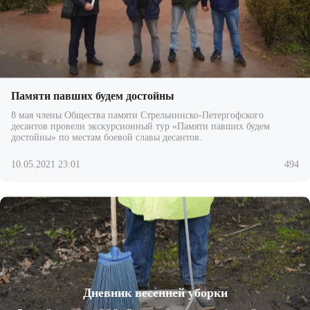
Памяти павших будем достойны
8 мая члены Общества памяти Стрельнинско-Петергофского
десантов провели экскурсионный тур «Памяти павших будем
достойны» по местам боевой славы десантов.
10.05.2021 23:01
494
Дневник весенней уборки