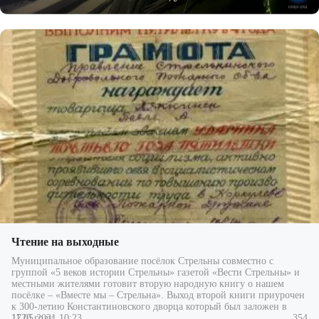
Чтение на выходные
Муниципальное образование посёлок Стрельны совместно с
группой «5 веков истории Стрельны» газетой «Вести Стрельны» и
местными жителями готовит вторую народную книгу о нашем
посёлке – «Вместе мы – Стрельна». Выход второй книги приурочен
к 300-летию Константиновского дворца который был заложен в
11.05.2021 10:23
354
1720 году.