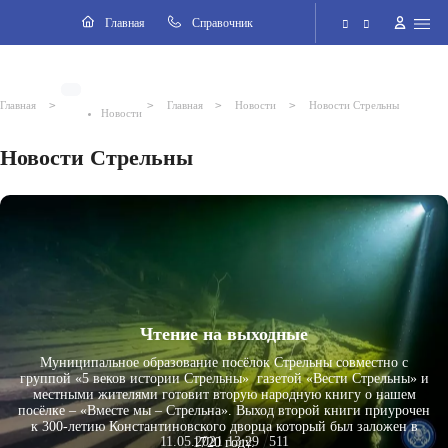
Навигация
Главная
Cправочник
Электронная приёмная
>
>
>
>
Главная
Главная
Новости
Новости Стрельны
Новости
Версия для слабовидящих
Новости Стрельны
Поиск по сайту
Чтение на выходные
Муниципальное образование посёлок Стрельны совместно с
группой «5 веков истории Стрельны» газетой «Вести Стрельны» и
местными жителями готовит вторую народную книгу о нашем
посёлке – «Вместе мы – Стрельна». Выход второй книги приурочен
к 300-летию Константиновского дворца который был заложен в
11.05.2021 13:29
511
1720 году.