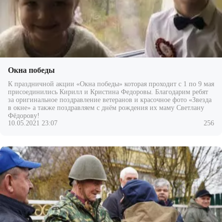
Окна победы
К праздничной акции «Окна победы» которая проходит с 1 по 9 мая
присоединились Кирилл и Кристина Федоровы. Благодарим ребят
за оригинальное поздравление ветеранов и красочное фото «Звезда
в окне» а также поздравляем с днём рождения их маму Светлану
Фёдорову!
10.05.2021 23:07
256