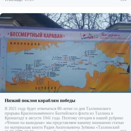
Низкий поклон кораблям победы
В 2021 году будет отмечаться 80-летие со дня Таллиннского
прорыва Краснознамённого Балтийского флота из Таллина в
Кронштадт в августе 1941 года. Поэтому сегодня в нашей рубрике
«Чтение на выходные» мы представляем вашему вниманию статью
по материалам книги Радия Анатольевича Зубкова «Таллинский