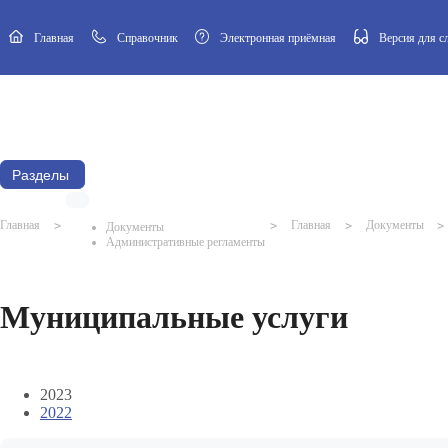
Главная
Cправочник
Электронная приёмная
Версия для 
Новости
Афиша
Наш посёлок
Муниципальный Совет
Разделы
Главная
>
>
Главная
>
Документы
>
Документы
Административные регламенты
Муниципальные услуги
2023
2022