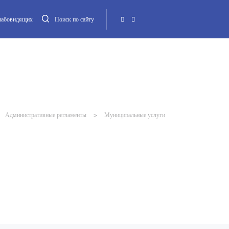
слабовидящих
Поиск по сайту
Местная администрация
Опека и попечительство
Повестка МО
Контакт
Административные регламенты
>
Муниципальные услуги