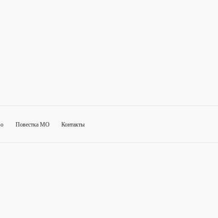
во
Повестка МО
Контакты