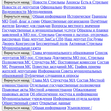
Новости Стрельны
Анонсы
Есть в Стрельне
Вернуться назад
Новости от депутатов
Официально
Фотоновости
Видеоновости
Метеодневник
Общая информация
Историческое
Границы
Вернуться назад
МО
Герб, флаг и гимн
Общественные организации
Почётные
жители
Бюджет для граждан
Вопросы местного значения
Государственные и муниципальные услуги
Образцы и бланки
заявлений в МО пос. Стрельна
Сведения о льготах, отсрочках,
рассрочках
Наш депутат ЗакСа СПб
Наш депутат ГосДумы
Дворец Конгрессов
Бессмертный полк
Активная Стрельна
Муниципальная газета
Глава муниципального образования
Список
Вернуться назад
депутатов МО пос. Стрельна
Документы МО пос. Стрельна
Полномочия МС
Структура МС
Постоянные комиссии
Состав
МС
Решения МС
Повестки заседаний МС
График приема
жителей депутатами
Информация Совета муниципальных
образований
Публичные слушания и опросы
Глава МА
Структура МА
Состав Местной
Вернуться назад
администрации
Отдельные государственные полномочия
Правовые акты Местной администрации
Обжалование
правовых актов
Об обеспечении доступа к информации
Муниципальные учреждения
Информация отдела кадров
Общественный совет
Открытые данные
Общая информация
Усыновление /
Вернуться назад