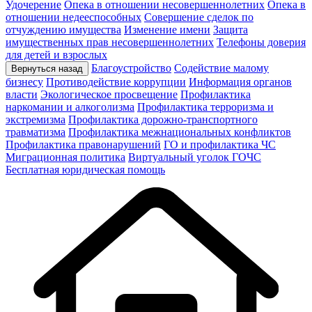
Удочерение
Опека в отношении несовершеннолетних
Опека в
отношении недееспособных
Совершение сделок по
отчуждению имущества
Изменение имени
Защита
имущественных прав несовершеннолетних
Телефоны доверия
для детей и взрослых
Благоустройство
Содействие малому
Вернуться назад
бизнесу
Противодействие коррупции
Информация органов
власти
Экологическое просвещение
Профилактика
наркомании и алкоголизма
Профилактика терроризма и
экстремизма
Профилактика дорожно-транспортного
травматизма
Профилактика межнациональных конфликтов
Профилактика правонарушений
ГО и профилактика ЧС
Миграционная политика
Виртуальный уголок ГОЧС
Бесплатная юридическая помощь