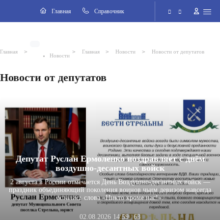
Навигация
Главная
Cправочник
Электронная приёмная
>
>
>
>
Главная
Главная
Новости
Новости от депутатов
Новости
Версия для слабовидящих
Новости от депутатов
Поиск по сайту
Депутат Руслан Ермоленко поздравляет с днём
воздушно-десантных войск
2 августа в России отмечается День Воздушно-десантных войск —
праздник объединяющий поколения воинов чьим девизом навсегда
остались слова «Никто кроме нас!».
02.08.2026 14:59
63