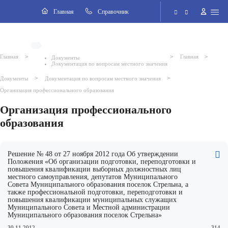
Разделы
Главная
Cправочник
Электронная приёмная
>
>
>
Главная
Главная
Документы
Документация по вопросам местного значения
Версия для слабовидящих
>
>
Документы
Документация по вопросам местного значения
Организация профессионального образования
Поиск по сайту
2026 © Внутригородское муниципальное образование города
федерального значения Санкт-Петербурга поселок Стрельна
Организация профессионального
образования
Решение № 48 от 27 ноября 2012 года Об утверждении
Положения «Об организации подготовки, переподготовки и
повышения квалификации выборных должностных лиц
местного самоуправления, депутатов Муниципального
Совета Муниципального образования поселок Стрельна, а
также профессиональной подготовки, переподготовки и
повышения квалификации муниципальных служащих
Муниципального Совета и Местной администрации
Муниципального образования поселок Стрельна»
30.11.2012
314