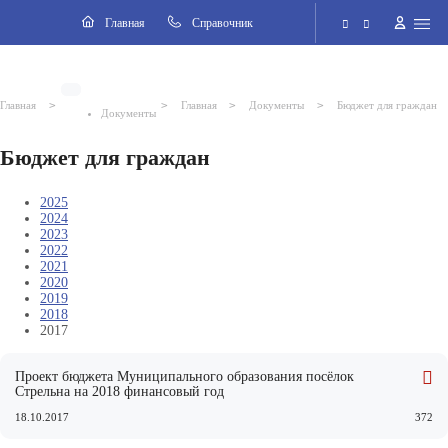
Разделы
Главная
Cправочник
Электронная приёмная
>
>
>
>
Главная
Главная
Документы
Бюджет для граждан
Документы
Версия для слабовидящих
Бюджет для граждан
Поиск по сайту
2025
2024
2023
2026 © Внутригородское муниципальное образование города
2022
федерального значения Санкт-Петербурга поселок Стрельна
2021
2020
2019
2018
2017
Проект бюджета Муниципального образования посёлок
Стрельна на 2018 финансовый год
18.10.2017
372