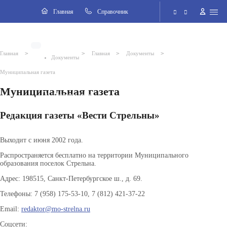
Разделы
Главная
Cправочник
Электронная приёмная
>
>
>
>
Главная
Главная
Документы
Документы
Версия для слабовидящих
Муниципальная газета
Муниципальная газета
Поиск по сайту
Редакция газеты «Вести Стрельны»
Выходит с июня 2002 года.
Распространяется бесплатно на территории Муниципального
образования поселок Стрельна.
Адрес: 198515, Санкт-Петербургское ш., д. 69.
Телефоны: 7 (958) 175-53-10, 7 (812) 421-37-22
Email:
redaktor@mo-strelna.ru
Соцсети: