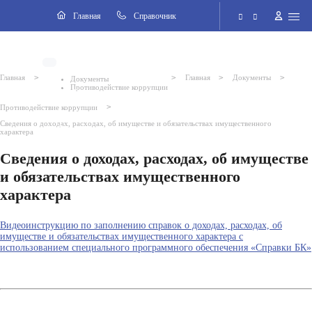
Разделы
Главная
Cправочник
Электронная приёмная
>
>
>
>
Главная
Главная
Документы
Документы
Противодействие коррупции
Версия для слабовидящих
>
Противодействие коррупции
Сведения о доходах, расходах, об имуществе и обязательствах имущественного
Поиск по сайту
характера
Сведения о доходах, расходах, об имуществе
и обязательствах имущественного
характера
Видеоинструкцию по заполнению справок о доходах, расходах, об
имуществе и обязательствах имущественного характера с
использованием специального программного обеспечения «Справки БК»