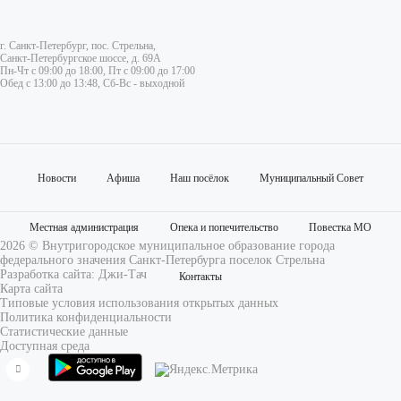
г. Санкт-Петербург, пос. Стрельна,
Санкт-Петербургское шоссе, д. 69А
Пн-Чт с 09:00 до 18:00, Пт с 09:00 до 17:00
Обед с 13:00 до 13:48, Сб-Вс - выходной
Новости
Афиша
Наш посёлок
Муниципальный Совет
Местная администрация
Опека и попечительство
Повестка МО
2026 © Внутригородское муниципальное образование города
федерального значения Санкт-Петербурга поселок Стрельна
Разработка сайта:
Джи-Тач
Контакты
Карта сайта
Типовые условия использования открытых данных
Политика конфиденциальности
Статистические данные
Доступная среда