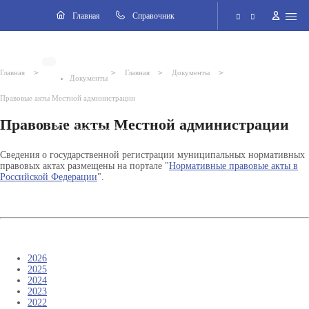
Разделы
Главная
Cправочник
Электронная приёмная
>
>
>
>
Главная
Главная
Документы
Документы
Версия для слабовидящих
Правовые акты Местной администрации
Правовые акты Местной администрации
Поиск по сайту
Сведения о государственной регистрации муниципальных нормативных
правовых актах размещены на портале "
Нормативные правовые акты в
Российской Федерации
".
2026
2025
2024
2023
2022