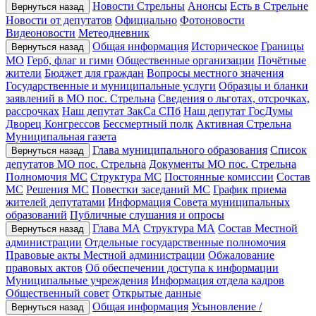
Новости Стрельны
Анонсы
Есть в Стрельне
Вернуться назад
Новости от депутатов
Официально
Фотоновости
Видеоновости
Метеодневник
Общая информация
Историческое
Границы
Вернуться назад
МО
Герб, флаг и гимн
Общественные организации
Почётные
жители
Бюджет для граждан
Вопросы местного значения
Государственные и муниципальные услуги
Образцы и бланки
заявлений в МО пос. Стрельна
Сведения о льготах, отсрочках,
рассрочках
Наш депутат ЗакСа СПб
Наш депутат ГосДумы
Дворец Конгрессов
Бессмертный полк
Активная Стрельна
Муниципальная газета
Глава муниципального образования
Список
Вернуться назад
депутатов МО пос. Стрельна
Документы МО пос. Стрельна
Полномочия МС
Структура МС
Постоянные комиссии
Состав
МС
Решения МС
Повестки заседаний МС
График приема
жителей депутатами
Информация Совета муниципальных
образований
Публичные слушания и опросы
Глава МА
Структура МА
Состав Местной
Вернуться назад
администрации
Отдельные государственные полномочия
Правовые акты Местной администрации
Обжалование
правовых актов
Об обеспечении доступа к информации
Муниципальные учреждения
Информация отдела кадров
Общественный совет
Открытые данные
Общая информация
Усыновление /
Вернуться назад