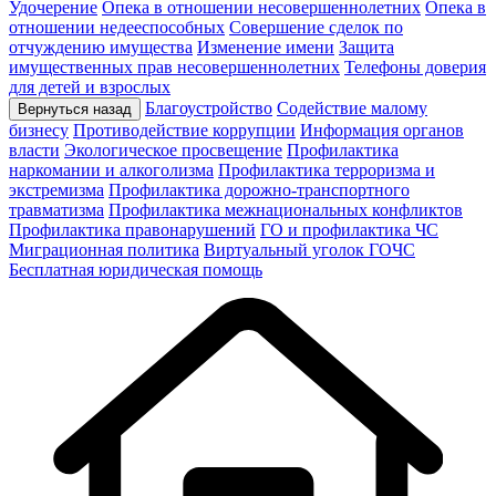
Удочерение
Опека в отношении несовершеннолетних
Опека в
отношении недееспособных
Совершение сделок по
отчуждению имущества
Изменение имени
Защита
имущественных прав несовершеннолетних
Телефоны доверия
для детей и взрослых
Благоустройство
Содействие малому
Вернуться назад
бизнесу
Противодействие коррупции
Информация органов
власти
Экологическое просвещение
Профилактика
наркомании и алкоголизма
Профилактика терроризма и
экстремизма
Профилактика дорожно-транспортного
травматизма
Профилактика межнациональных конфликтов
Профилактика правонарушений
ГО и профилактика ЧС
Миграционная политика
Виртуальный уголок ГОЧС
Бесплатная юридическая помощь