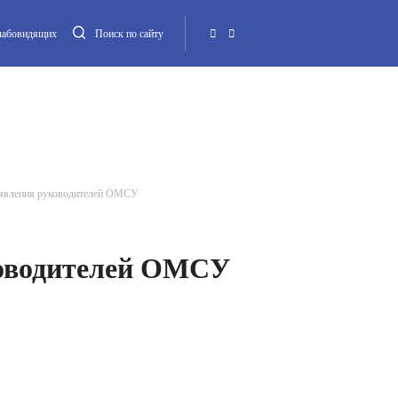
слабовидящих
Поиск по сайту
Местная администрация
Опека и попечительство
Повестка МО
Контакт
аявления руководителей ОМСУ
ководителей ОМСУ