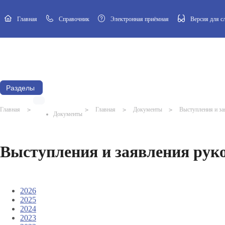
Главная
Cправочник
Электронная приёмная
Версия для 
Новости
Афиша
Наш посёлок
Муниципальный Совет
Разделы
Главная
>
>
Главная
>
Документы
>
Выступления и з
Документы
Выступления и заявления ру
2026
2025
2024
2023