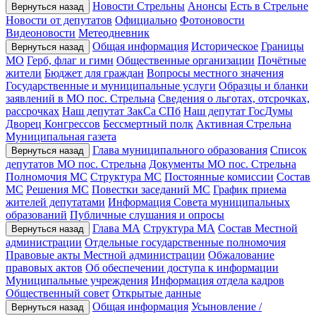
Новости Стрельны
Анонсы
Есть в Стрельне
Вернуться назад
Новости от депутатов
Официально
Фотоновости
Видеоновости
Метеодневник
Общая информация
Историческое
Границы
Вернуться назад
МО
Герб, флаг и гимн
Общественные организации
Почётные
жители
Бюджет для граждан
Вопросы местного значения
Государственные и муниципальные услуги
Образцы и бланки
заявлений в МО пос. Стрельна
Сведения о льготах, отсрочках,
рассрочках
Наш депутат ЗакСа СПб
Наш депутат ГосДумы
Дворец Конгрессов
Бессмертный полк
Активная Стрельна
Муниципальная газета
Глава муниципального образования
Список
Вернуться назад
депутатов МО пос. Стрельна
Документы МО пос. Стрельна
Полномочия МС
Структура МС
Постоянные комиссии
Состав
МС
Решения МС
Повестки заседаний МС
График приема
жителей депутатами
Информация Совета муниципальных
образований
Публичные слушания и опросы
Глава МА
Структура МА
Состав Местной
Вернуться назад
администрации
Отдельные государственные полномочия
Правовые акты Местной администрации
Обжалование
правовых актов
Об обеспечении доступа к информации
Муниципальные учреждения
Информация отдела кадров
Общественный совет
Открытые данные
Общая информация
Усыновление /
Вернуться назад