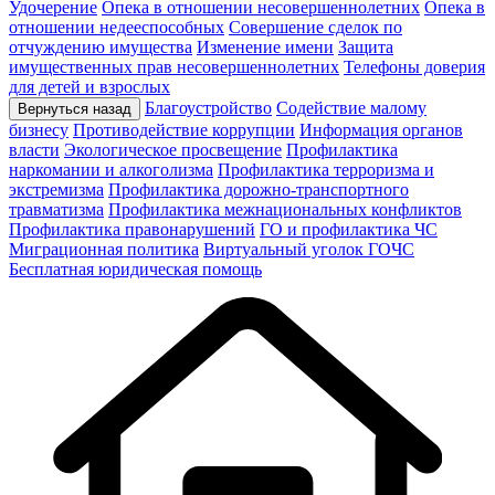
Удочерение
Опека в отношении несовершеннолетних
Опека в
отношении недееспособных
Совершение сделок по
отчуждению имущества
Изменение имени
Защита
имущественных прав несовершеннолетних
Телефоны доверия
для детей и взрослых
Благоустройство
Содействие малому
Вернуться назад
бизнесу
Противодействие коррупции
Информация органов
власти
Экологическое просвещение
Профилактика
наркомании и алкоголизма
Профилактика терроризма и
экстремизма
Профилактика дорожно-транспортного
травматизма
Профилактика межнациональных конфликтов
Профилактика правонарушений
ГО и профилактика ЧС
Миграционная политика
Виртуальный уголок ГОЧС
Бесплатная юридическая помощь