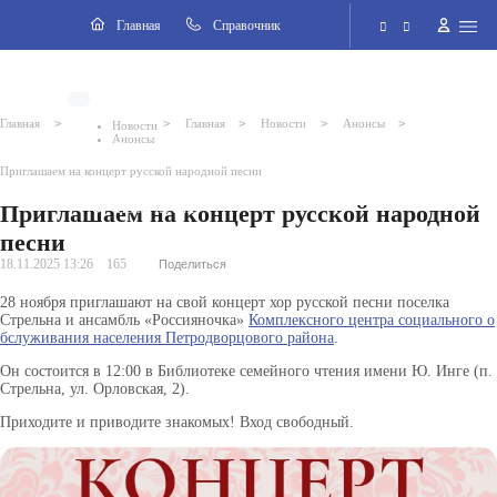
Навигация
Главная
Cправочник
Электронная приёмная
>
>
>
>
>
Главная
Главная
Новости
Анонсы
Новости
Анонсы
Версия для слабовидящих
Приглашаем на концерт русской народной песни
Приглашаем на концерт русской народной
Поиск по сайту
песни
18.11.2025 13:26
165
Поделиться
28 ноября приглашают на свой концерт хор русской песни поселка
ВКонтакте
Стрельна и ансамбль «Россияночка»
Комплексного центра социального о
бслуживания населения Петродворцового района
.
Он состоится в 12:00 в Библиотеке семейного чтения имени Ю. Инге (п.
Стрельна, ул. Орловская, 2).
Приходите и приводите знакомых! Вход свободный.