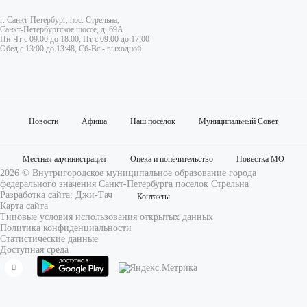
г. Санкт-Петербург, пос. Стрельна,
Санкт-Петербургское шоссе, д. 69А
Пн-Чт с 09:00 до 18:00, Пт с 09:00 до 17:00
Обед с 13:00 до 13:48, Сб-Вс - выходной
Новости
Афиша
Наш посёлок
Муниципальный Совет
Местная администрация
Опека и попечительство
Повестка МО
2026 © Внутригородское муниципальное образование города
федерального значения Санкт-Петербурга поселок Стрельна
Разработка сайта:
Джи-Тач
Контакты
Карта сайта
Типовые условия использования открытых данных
Политика конфиденциальности
Статистические данные
Доступная среда