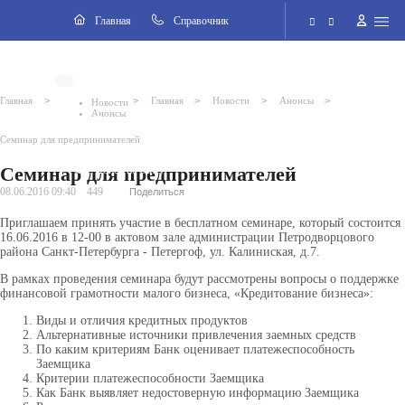
Навигация
Главная
Cправочник
Электронная приёмная
>
>
>
>
>
Главная
Главная
Новости
Анонсы
Новости
Анонсы
Версия для слабовидящих
2026 © Внутригородское муниципальное образование города
Семинар для предпринимателей
федерального значения Санкт-Петербурга поселок Стрельна
Семинар для предпринимателей
Поиск по сайту
08.06.2016 09:40
449
Поделиться
Приглашаем принять участие в бесплатном семинаре, который состоится
16.06.2016 в 12-00 в актовом зале администрации Петродворцового
района Санкт-Петербурга - Петергоф, ул. Калиниская, д.7.
В рамках проведения семинара будут рассмотрены вопросы о поддержке
финансовой грамотности малого бизнеса, «Кредитование бизнеса»:
Виды и отличия кредитных продуктов
Альтернативные источники привлечения заемных средств
По каким критериям Банк оценивает платежеспособность
Заемщика
Критерии платежеспособности Заемщика
Как Банк выявляет недостоверную информацию Заемщика