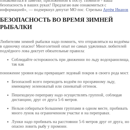
ознакомиться в заметке, приложенной к посту. Помните - ваша
безопасность в ваших руках! Предлагаю вам ознакомиться с
информацией», — подчеркнул депутат МО пос. Стрельна
Артём Иванов
БЕЗОПАСНОСТЬ ВО ВРЕМЯ ЗИМНЕЙ
РЫБАЛКИ
Любителям зимней рыбалки надо помнить, что отправляться на водоёмы
в одиночку опасно! Многолетний опыт не самых удачливых любителей
подлёдного лова диктует обязательные правила:
Соблюдайте осторожность при движении по льду водохранилища,
так как
понижение уровня воды превращает ледовый покров в своего рода мост.
Безопасней всего переходить водоём по прозрачному льду,
имеющему зеленоватый или синеватый оттенок.
Пешеходную переправу надо осуществлять группой, соблюдая
дистанцию, друг от друга 5-6 метров.
Нельзя собираться большими группами в одном месте, пробивать
много лунок на ограниченном участке и на переправах.
Лунки надо пробивать на расстоянии 5-6 метров друг от друга, но
опасно ловить рыбу у промоин.