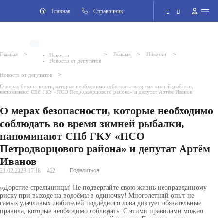
Навигация
Главная
Cправочник
Электронная приёмная
>
>
>
>
Главная
Главная
Новости
Новости
Новости от депутатов
Версия для слабовидящих
>
Новости от депутатов
О мерах безопасности, которые необходимо соблюдать во время зимней рыбалки,
Поиск по сайту
напоминают СПб ГКУ «ПСО Петродворцового района» и депутат Артём Иванов
О мерах безопасности, которые необходимо
соблюдать во время зимней рыбалки,
напоминают СПб ГКУ «ПСО
Петродворцового района» и депутат Артём
Иванов
21.02.2023 17:18
422
Поделиться
«Дорогие стрельнинцы! Не подвергайте свою жизнь неоправданному
риску при выходе на водоёмы в одиночку! Многолетний опыт не
самых
удачливых любителей подлёдного лова диктует обязательные
правила, которые необходимо соблюдать. С этими правилами можно