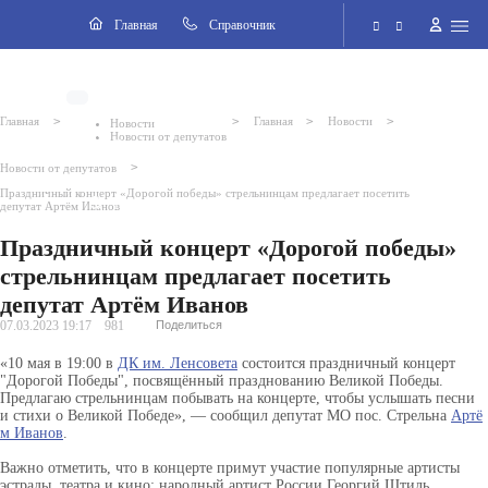
Навигация
Главная
Cправочник
Электронная приёмная
>
>
>
>
Главная
Главная
Новости
Новости
Новости от депутатов
Версия для слабовидящих
>
Новости от депутатов
Праздничный концерт «Дорогой победы» стрельнинцам предлагает посетить
Поиск по сайту
депутат Артём Иванов
Праздничный концерт «Дорогой победы»
стрельнинцам предлагает посетить
депутат Артём Иванов
07.03.2023 19:17
981
Поделиться
«10 мая в 19:00 в
ДК им. Ленсовета
состоится праздничный концерт
"Дорогой Победы", посвящённый празднованию Великой Победы.
Предлагаю стрельнинцам побывать на концерте, чтобы услышать песни
и
стихи о Великой Победе», — сообщил депутат МО пос. Стрельна
Артё
м Иванов
.
Важно отметить, что в концерте примут участие популярные артисты
эстрады, театра и кино: народный артист России Георгий Штиль,