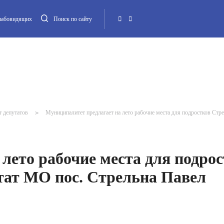
слабовидящих
Поиск по сайту
Местная администрация
Опека и попечительство
Повестка МО
Контакт
т депутатов
>
Муниципалитет предлагает на лето рабочие места для подростков Ст
лето рабочие места для подро
ат МО пос. Стрельна Павел