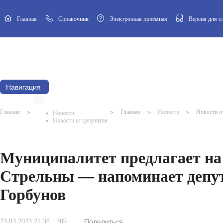
Главная
Cправочник
Электронная приёмная
Версия для 
Новости
Афиша
Наш посёлок
Муниципальный Совет
Навигация
Главная
>
>
Главная
>
Новости
>
Новости о
Новости
Новости от депутатов
Муниципалитет предлагает на 
Стрельны — напоминает депут
Горбунов
23.03.2023 21:38
309
Поделиться