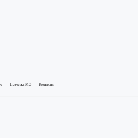
во
Повестка МО
Контакты