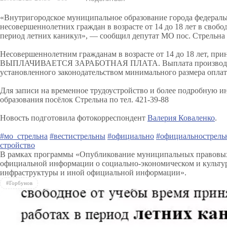
«Внутригородское муниципальное образование города федераль
несовершеннолетних граждан в возрасте от 14 до 18 лет в
свобод
период летних каникул», — сообщил депутат МО пос. Стрельна
Несовершеннолетним гражданам в возрасте от 14 до 18 лет, пр
ВЫПЛАЧИВАЕТСЯ ЗАРАБОТНАЯ ПЛАТА. Выплата производится 
установленного законодательством минимального размера оплат
Для записи на временное трудоустройство и более подробную
образования посёлок Стрельна по тел. 421-39-88
Новость подготовила фотокорреспондент
Валерия Коваленко
.
#мо_стрельна
#вестистрельны
#официально
#официальнострель
стройство
В рамках программы «Опубликование муниципальных правовых 
официальной информации о социально-экономическом и культур
инфраструктуры и иной официальной информации».
#Горбунов