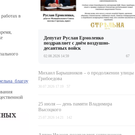
 работах в
время,
же
Депутат Руслан Ермоленко
поздравляет с днём воздушно-
десантных войск
пального
02.08.2026 14:59
67
Михаил Барышников – о продолжении улицы
Грибоедова
рельна_благоу
30.07.2026 17:19
57
ования
щественной
25 июля — день памяти Владимира
Высоцкого
25.07.2026 14:21
142
Артем Иванов поздравляет сотрудников