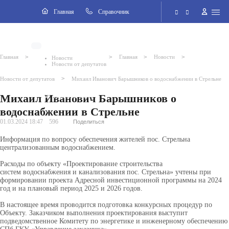
Навигация
Главная
Cправочник
Электронная приёмная
>
>
>
>
Главная
Главная
Новости
Новости
Новости от депутатов
Версия для слабовидящих
>
Новости от депутатов
Михаил Иванович Барышников о водоснабжении в Стрельне
Михаил Иванович Барышников о
Поиск по сайту
водоснабжении в Стрельне
01.03.2024 18:47
596
Поделиться
Информация по вопросу обеспечения жителей пос. Стрельна
централизованным водоснабжением.
Расходы по объекту «Проектирование строительства
систем
водоснабжения и канализования пос. Стрельна» учтены при
формировании проекта Адресной инвестиционной программы на 2024
год и на плановый период 2025 и 2026 годов.
В настоящее время проводится подготовка конкурсных процедур по
Объекту. Заказчиком выполнения проектирования выступит
подведомственное Комитету по энергетике и инженерному обеспечению