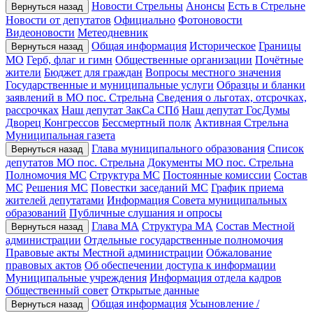
Новости Стрельны
Анонсы
Есть в Стрельне
Вернуться назад
Новости от депутатов
Официально
Фотоновости
Видеоновости
Метеодневник
Общая информация
Историческое
Границы
Вернуться назад
МО
Герб, флаг и гимн
Общественные организации
Почётные
жители
Бюджет для граждан
Вопросы местного значения
Государственные и муниципальные услуги
Образцы и бланки
заявлений в МО пос. Стрельна
Сведения о льготах, отсрочках,
рассрочках
Наш депутат ЗакСа СПб
Наш депутат ГосДумы
Дворец Конгрессов
Бессмертный полк
Активная Стрельна
Муниципальная газета
Глава муниципального образования
Список
Вернуться назад
депутатов МО пос. Стрельна
Документы МО пос. Стрельна
Полномочия МС
Структура МС
Постоянные комиссии
Состав
МС
Решения МС
Повестки заседаний МС
График приема
жителей депутатами
Информация Совета муниципальных
образований
Публичные слушания и опросы
Глава МА
Структура МА
Состав Местной
Вернуться назад
администрации
Отдельные государственные полномочия
Правовые акты Местной администрации
Обжалование
правовых актов
Об обеспечении доступа к информации
Муниципальные учреждения
Информация отдела кадров
Общественный совет
Открытые данные
Общая информация
Усыновление /
Вернуться назад