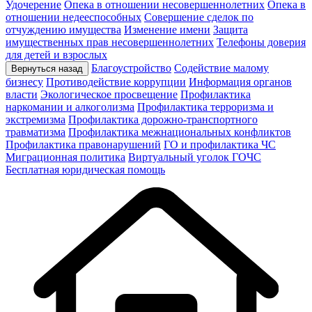
Удочерение
Опека в отношении несовершеннолетних
Опека в
отношении недееспособных
Совершение сделок по
отчуждению имущества
Изменение имени
Защита
имущественных прав несовершеннолетних
Телефоны доверия
для детей и взрослых
Благоустройство
Содействие малому
Вернуться назад
бизнесу
Противодействие коррупции
Информация органов
власти
Экологическое просвещение
Профилактика
наркомании и алкоголизма
Профилактика терроризма и
экстремизма
Профилактика дорожно-транспортного
травматизма
Профилактика межнациональных конфликтов
Профилактика правонарушений
ГО и профилактика ЧС
Миграционная политика
Виртуальный уголок ГОЧС
Бесплатная юридическая помощь