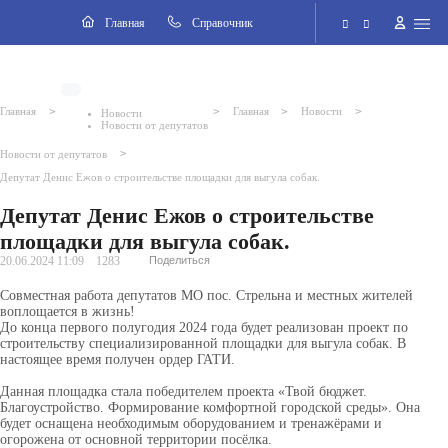
Навигация
Главная
Cправочник
Электронная приёмная
>
>
>
>
Главная
Главная
Новости
Новости
Новости от депутатов
Версия для слабовидящих
>
Новости от депутатов
Депутат Денис Ежов о строительстве площадки для выгула собак.
Поиск по сайту
Депутат Денис Ежов о строительстве
площадки для выгула собак.
20.06.2024 11:09
1283
Поделиться
Совместная работа депутатов МО пос. Стрельна и местных жителей
воплощается в жизнь!
До конца первого полугодия 2024 года будет реализован проект по
строительству специализированной площадки для выгула собак.
В
настоящее время получен ордер ГАТИ.
Данная площадка стала победителем проекта «Твой бюджет.
Благоустройство. Формирование комфортной городской среды». Она
будет оснащена необходимым оборудованием и тренажёрами и
огорожена от основной территории посёлка.