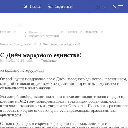
Навигация
Главная
Cправочник
Электронная приёмная
>
>
>
>
Главная
Главная
Новости
Новости
Новости от депутатов
Версия для слабовидящих
>
Новости от депутатов
С Днём народного единства!
С Днём народного единства!
Поиск по сайту
04.11.2025 13:10
251
Поделиться
Уважаемые петербуржцы!
От всей души поздравляю вас с Днём народного единства – праздником,
который символизирует вековые традиции патриотизма, мужества и
сплочённости нашего народа!
Эта дата, 4 ноября, напоминает нам о великом подвиге наших предков,
которые в 1612 году, объединившись перед лицом общей опасности,
отстояли независимость и суверенитет Отечества. Их самоотверженность
и любовь к Родине являются для нас непреходящим нравственным
ориентиром.
Сегодня, в непростое время, идеи единства, взаимопомощи и