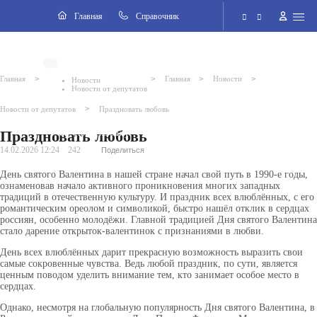
Навигация
Главная
Cправочник
Электронная приёмная
>
>
>
>
Главная
Главная
Новости
Новости
Новости от депутатов
Версия для слабовидящих
>
Новости от депутатов
Праздновать любовь
Праздновать любовь
Поиск по сайту
14.02.2026 12:24
242
Поделиться
День святого Валентина в нашей стране начал свой путь в 1990-е годы,
ознаменовав начало активного проникновения многих западных
традиций в отечественную культуру. И праздник всех влюблённых, с его
романтическим ореолом и символикой, быстро нашёл отклик в сердцах
россиян, особенно молодёжи. Главной традицией Дня святого Валентина
стало дарение открыток-валентинок с признаниями в любви.
День всех влюблённых дарит прекрасную возможность выразить свои
самые сокровенные чувства. Ведь любой праздник, по сути, является
ценным поводом уделить внимание тем, кто занимает особое место в
сердцах.
Однако, несмотря на глобальную популярность Дня святого Валентина, в