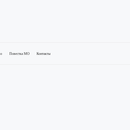
во
Повестка МО
Контакты