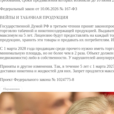
требования, сроки предъявления которых возникли до 10 июня 20
Федеральный закон от 10.06.2026 № 167-ФЗ
ВЕЙПЫ И ТАБАЧНАЯ ПРОДУКЦИЯ
Государственной Думой РФ в третьем чтении принят законопрое
торговлю табачной и никотинсодержащей продукцией. Выдавать
максимум на 5 лет. Лицензию будут предоставлять на каждый тор
продукцию, хранить эти товары и продавать их потребителям. И
С 1 марта 2028 года продавцам среди прочего нужно иметь торг
минимальную площадь, но не более чем в 2 раза. Объект должен
недвижимости) либо в собственности. У нарушителей аннулирую
Приняты и другие изменения. Так, в течение 5 лет с 1 марта 2
доставки никотина и жидкостей для них. Запрет продлится макси
Проект Федерального закона № 1024775-8
#Барышников