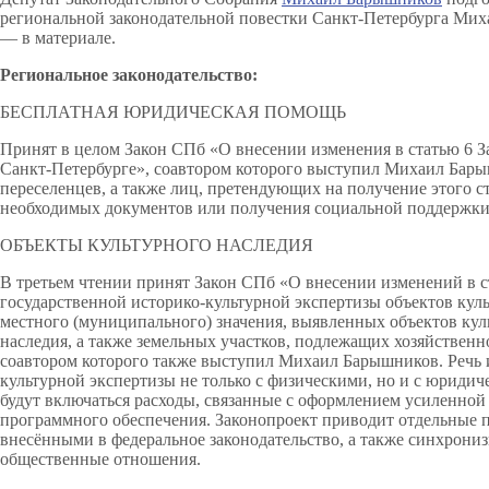
региональной законодательной повестки Санкт-Петербурга Мих
— в материале.
Региональное законодательство:
БЕСПЛАТНАЯ ЮРИДИЧЕСКАЯ ПОМОЩЬ
Принят в целом Закон СПб «О внесении изменения в статью 6 
Санкт‑Петербурге», соавтором которого выступил Михаил Бар
переселенцев, а также лиц, претендующих на получение этого 
необходимых документов или получения социальной поддержки
ОБЪЕКТЫ КУЛЬТУРНОГО НАСЛЕДИЯ
В третьем чтении принят Закон СПб «О внесении изменений в с
государственной историко-культурной экспертизы объектов куль
местного (муниципального) значения, выявленных объектов кул
наследия, а также земельных участков, подлежащих хозяйствен
соавтором которого также выступил Михаил Барышников. Речь и
культурной экспертизы не только с физическими, но и с юридич
будут включаться расходы, связанные с оформлением усиленно
программного обеспечения. Законопроект приводит отдельные п
внесёнными в федеральное законодательство, а также синхрони
общественные отношения.