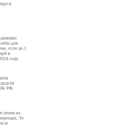
упруги
ходивших
ужбы для
ае, если до 1
щей в
024 году.
латы
средств
 НК РФ.
исления на
периодах. То
исле