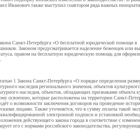
аил Иванович также выступил соавтором ряда важных инициати
Закона Санкт‑Петербурга «О бесплатной юридической помощи в
ышников. Законом предусматривается наделение беженцев или 
статуса, правом на бесплатную юридическую помощь для оформл
.
татью 1 Закона Санкт‑Петербурга «О порядке определения разме
турного наследия регионального значения, объектов культурног
ьтурного наследия, объектов, обладающих признаками объекта к
ному освоению, которые расположены на территории Санкт‑Пете
дёт о возможности заключения договоров на проведение истори
ескими лицами. Также уточняется, что в сумму оплаты такой экс
й квалифицированной электронной подписи и установкой необх
оложения действующего закона города в соответствие с измене
зирует его с нормами российского законодательства, регулирую