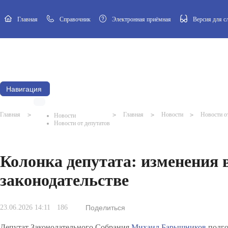
Главная
Cправочник
Электронная приёмная
Версия для 
Новости
Афиша
Наш посёлок
Муниципальный Совет
Навигация
Главная
>
>
Главная
>
Новости
>
Новости о
Новости
Новости от депутатов
Колонка депутата: изменения 
законодательстве
23.06.2026 14:11
186
Поделиться
Депутат Законодательного Собрания
Михаил Барышников
подго