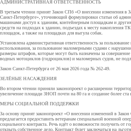
АДМИНИСТРАТИВНАЯ ОТВЕТСТВЕННОСТЬ
В третьем чтении принят Закон СПб «О внесении изменения в 
Санкт‑Петербурге», уточняющий формулировки статьи об админ
машинами доступ к зданиям, контейнерным площадкам и другим
средств на подходах к зданию, подъездах к месту накопления Т
площадок, а также на площадках для выгула собак.
Установлена административная ответственность за пользование
использования, за пользование маломерными судами с наруше
размеры штрафов, которые могут быть назначены за совершени
водных мотоциклов (гидроциклов) и маломерных судов, не под
Закон Санкт-Петербурга от 26 мая 2026 года № 262-49.
ЗЕЛЁНЫЕ НАСАЖДЕНИЯ
Во втором чтении приняли законопроект о расширении террито
увеличение площади ЗНОП почти на 80 га и создание более ста
МЕРЫ СОЦИАЛЬНОЙ ПОДДЕРЖКИ
За основу принят законопроект «О внесении изменений в Закон
предлагается предоставить ветеранам специальной военной опе
социального контракта. Речь идёт о возможности получить от г
открыть собственное дело. Контракт будет заключаться на льго