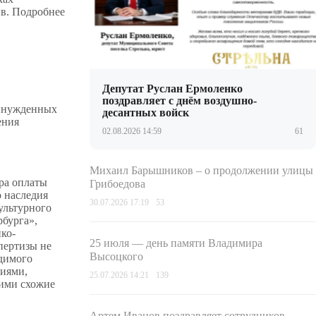
в. Подробнее
Депутат Руслан Ермоленко
поздравляет с днём воздушно-
вынужденных
десантных войск
ения
02.08.2026 14:59
61
Михаил Барышников – о продолжении улицы
ра оплаты
Грибоедова
о наследия
30.07.2026 17:19
53
ультурного
рбурга»,
ко-
25 июля — день памяти Владимира
пертизы не
Высоцкого
одимого
ниями,
25.07.2026 14:21
139
щими схожие
Артем Иванов поздравляет сотрудников