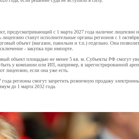
26 года, если решение суда не вступило в силу.
кт, предусматривающий с 1 марта 2027 года наличие лицензии 
 лицензию станут исполнительные органы регионов с 1 октября
говый объект (магазин, павильон и т.п.) отдельно. Она позволит
сключение - закупка при импорте.
овый объект площадью не менее 5 кв. м. Субъекты РФ смогут ув
 быть у компании или ИП, например, в зарегистрированной арен
т лицензию, если она уже есть.
027 года регионы смогут запретить розничную продажу электронн
мум до 1 марта 2032 года.