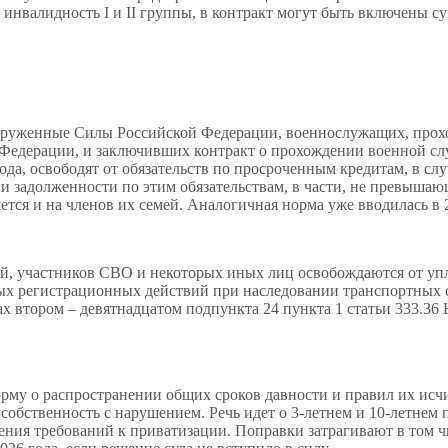
инвалидность I и II группы, в контракт могут быть включены с
ооруженные Силы Российской Федерации, военнослужащих, про
Федерации, и заключивших контракт о прохождении военной сл
да, освободят от обязательств по просроченным кредитам, в случ
ии задолженности по этим обязательствам, в части, не превышаю
тся и на членов их семей. Аналогичная норма уже вводилась в 2
ий, участников СВО и некоторых иных лиц освобождаются от уп
ых регистрационных действий при наследовании транспортных 
ах втором – девятнадцатом подпункта 24 пункта 1 статьи 333.36
рму о распространении общих сроков давности и правил их исч
собственность с нарушением. Речь идет о 3-летнем и 10-летнем 
ения требований к приватизации. Поправки затрагивают в том ч