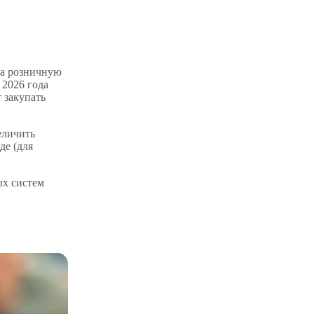
на розничную
 2026 года
 закупать
еличить
де (для
ых систем