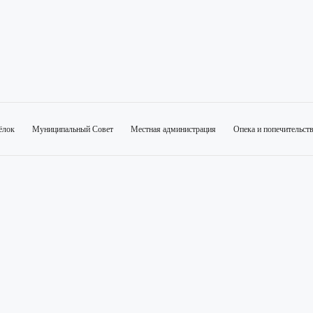
ёлок
Муниципальный Совет
Местная администрация
Опека и попечительст