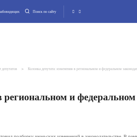
слабовидящих
Поиск по сайту
Местная администрация
Опека и попечительство
Повестка МО
Контакт
т депутатов
>
Колонка депутата: изменения в региональном и федеральном законода
в региональном и федеральном
товил подборку июньских изменений в законодательстве. В рам