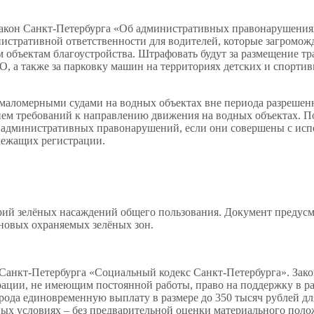
Закон Санкт‑Петербурга «Об административных правонарушения
истративной ответственности для водителей, которые загромо
 объектам благоустройства. Штрафовать будут за размещение т
КО, а также за парковку машин на территориях детских и спорти
 маломерными судами на водных объектах вне периода разрешен
нием требований к направлению движения на водных объектах.
е административных правонарушений, если они совершены с ис
лежащих регистрации.
рий зелёных насаждений общего пользования. Документ предусм
 новых охраняемых зелёных зон.
 Санкт‑Петербурга «Социальный кодекс Санкт‑Петербурга». Зак
рации, не имеющим постоянной работы, право на поддержку в р
орода единовременную выплату в размере до 350 тысяч рублей дл
тных условиях – без предварительной оценки материального поло