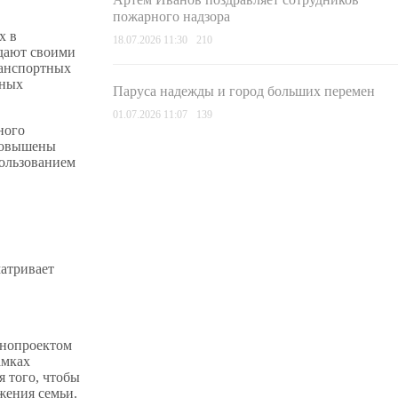
пожарного надзора
х в
18.07.2026 11:30
210
ждают своими
ранспортных
вных
Паруса надежды и город больших перемен
01.07.2026 11:07
139
ного
 Повышены
пользованием
атривает
онопроектом
амках
я того, чтобы
жения семьи.