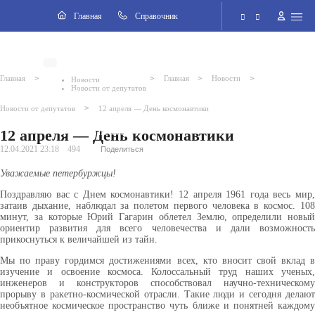
Навигация
Главная
Cправочник
Электронная приёмная
>
>
>
>
Главная
Главная
Новости
Новости
Новости от депутатов
Версия для слабовидящих
>
Новости от депутатов
12 апреля — День космонавтики
12 апреля — День космонавтики
Поиск по сайту
12.04.2021 23:18
494
Поделиться
Уважаемые петербуржцы!
Поздравляю вас с Днем космонавтики! 12 апреля 1961 года весь мир,
затаив дыхание, наблюдал за полетом первого человека в космос. 108
минут, за которые Юрий Гагарин облетел Землю, определили новый
ориентир развития для всего человечества и дали возможность
прикоснуться к величайшей из тайн.
Мы по праву гордимся достижениями всех, кто вносит свой вклад в
изучение и освоение космоса. Колоссальный труд наших ученых,
инженеров и конструкторов способствовал научно-техническому
прорыву в ракетно-космической отрасли. Такие люди и сегодня делают
необъятное космическое пространство чуть ближе и понятней каждому