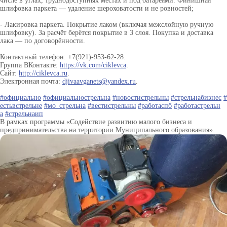
числе в углах, труднодоступных местах и под батареями. Финишная
шлифовка паркета — удаление шероховатости и не ровностей;
- Лакировка паркета. Покрытие лаком (включая межслойную ручную
шлифовку). За расчёт берётся покрытие в 3 слоя. Покупка и доставка
лака — по договорённости.
Контактный телефон: +7(921)-953-62-28.
Группа ВКонтакте:
https://vk.com/ciklevca
.
Сайт:
http://ciklevca.ru
.
Электронная почта:
djivaavganets@yandex.ru
.
#официально
#официальнострельна
#новостистрельны
#стрельнабизнес
#
естьвстрельне
#мо_стрельна
#вестистрельны
#работаспб
#работастрельн
а
#стрельнаип
В рамках программы «Содействие развитию малого бизнеса и
предпринимательства на территории Муниципального образования».