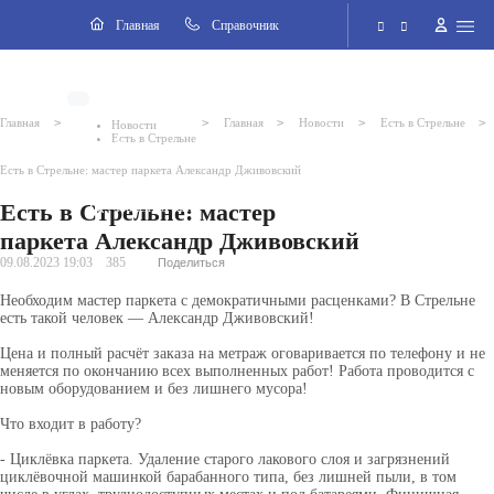
Навигация
Главная
Cправочник
Электронная приёмная
>
>
>
>
>
Главная
Главная
Новости
Есть в Стрельне
Новости
Есть в Стрельне
Версия для слабовидящих
Есть в Стрельне: мастер паркета Александр Дживовский
Есть в Стрельне: мастер
Поиск по сайту
паркета Александр Дживовский
09.08.2023 19:03
385
Поделиться
Необходим мастер паркета с демократичными расценками? В Стрельне
есть такой человек — Александр Дживовский!
Цена и полный расчёт заказа на метраж оговаривается по телефону и
не
меняется по окончанию всех выполненных работ! Работа проводится с
новым оборудованием и без лишнего мусора!
Что входит в работу?
- Циклёвка паркета. Удаление старого лакового слоя и загрязнений
циклёвочной машинкой барабанного типа, без лишней пыли, в том