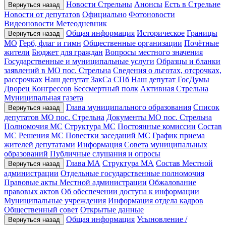
Новости Стрельны
Анонсы
Есть в Стрельне
Вернуться назад
Новости от депутатов
Официально
Фотоновости
Видеоновости
Метеодневник
Общая информация
Историческое
Границы
Вернуться назад
МО
Герб, флаг и гимн
Общественные организации
Почётные
жители
Бюджет для граждан
Вопросы местного значения
Государственные и муниципальные услуги
Образцы и бланки
заявлений в МО пос. Стрельна
Сведения о льготах, отсрочках,
рассрочках
Наш депутат ЗакСа СПб
Наш депутат ГосДумы
Дворец Конгрессов
Бессмертный полк
Активная Стрельна
Муниципальная газета
Глава муниципального образования
Список
Вернуться назад
депутатов МО пос. Стрельна
Документы МО пос. Стрельна
Полномочия МС
Структура МС
Постоянные комиссии
Состав
МС
Решения МС
Повестки заседаний МС
График приема
жителей депутатами
Информация Совета муниципальных
образований
Публичные слушания и опросы
Глава МА
Структура МА
Состав Местной
Вернуться назад
администрации
Отдельные государственные полномочия
Правовые акты Местной администрации
Обжалование
правовых актов
Об обеспечении доступа к информации
Муниципальные учреждения
Информация отдела кадров
Общественный совет
Открытые данные
Общая информация
Усыновление /
Вернуться назад