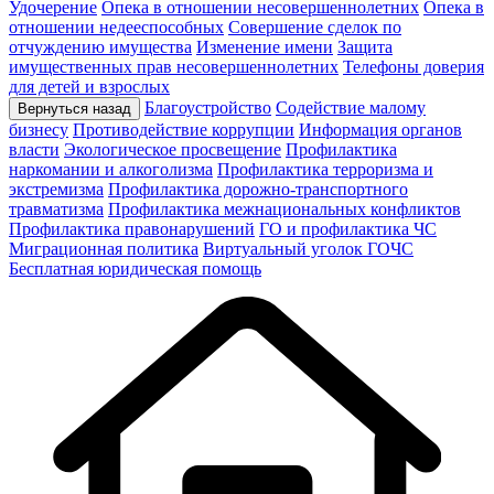
Удочерение
Опека в отношении несовершеннолетних
Опека в
отношении недееспособных
Совершение сделок по
отчуждению имущества
Изменение имени
Защита
имущественных прав несовершеннолетних
Телефоны доверия
для детей и взрослых
Благоустройство
Содействие малому
Вернуться назад
бизнесу
Противодействие коррупции
Информация органов
власти
Экологическое просвещение
Профилактика
наркомании и алкоголизма
Профилактика терроризма и
экстремизма
Профилактика дорожно-транспортного
травматизма
Профилактика межнациональных конфликтов
Профилактика правонарушений
ГО и профилактика ЧС
Миграционная политика
Виртуальный уголок ГОЧС
Бесплатная юридическая помощь