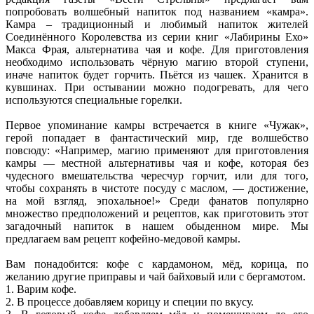
попробовать волшебный напиток под названием «камра».
Камра – традиционный и любимый напиток жителей
Соединённого Королевства из серии книг «Лабирины Ехо»
Макса Фрая, альтернатива чая и кофе. Для приготовления
необходимо использовать чёрную магию второй ступени,
иначе напиток будет горчить. Пьётся из чашек. Хранится в
кувшинах. При остывании можно подогревать, для чего
используются специальные горелки.
Первое упоминание камры встречается в книге «Чужак»,
герой попадает в фантастический мир, где волшебство
повсюду: «Например, магию применяют для приготовления
камры — местной альтернативы чая и кофе, которая без
чудесного вмешательства чересчур горчит, или для того,
чтобы сохранять в чистоте посуду с маслом, — достижение,
на мой взгляд, эпохальное!» Среди фанатов популярно
множество предположений и рецептов, как приготовить этот
загадочный напиток в нашем обыденном мире. Мы
предлагаем вам рецепт кофейно-медовой камры.
Вам понадобится: кофе с кардамоном, мёд, корица, по
желанию другие приправы и чай байховый или с бергамотом.
1. Варим кофе.
2. В процессе добавляем корицу и специи по вкусу.