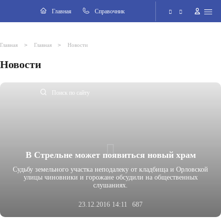
Навигация
Главная
Cправочник
Электронная приёмная
>
>
Главная
Главная
Новости
Новости
Версия для слабовидящих
Поиск по сайту
В Стрельне может появиться новый храм
Судьбу земельного участка неподалеку от кладбища и Орловской
улицы чиновники и горожане обсудили на общественных
слушаниях.
23.12.2016 14:11
687