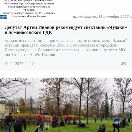
Депутат Артём Иванов рекомендует спектакль «Чудаки»
в ломоносовском ГДК
«Дорогие стрельнинцы приглашаю вас посетить спектакль "Чудаки"
который пройдёт 6 ноября в 19:00 в Ломоносовском городском
Доме культуры на Дворцовом проспекте» — рассказал депутат МО
пос.Стрельна
Артём Иванов
.
01.11.2022 22:12
490