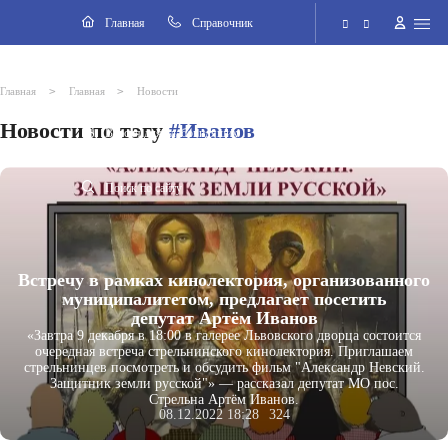
Навигация
Главная
Cправочник
Электронная приёмная
>
>
Главная
Главная
Новости
Новости по тэгу
#Иванов
Версия для слабовидящих
Поиск по сайту
Встречу в рамках кинолектория, организованного
муниципалитетом, предлагает посетить
депутат Артём Иванов
«Завтра 9 декабря в 18:00 в галерее Львовского дворца состоится
очередная встреча стрельнинского кинолектория. Приглашаем
стрельнинцев посмотреть и обсудить фильм "Александр Невский.
Защитник земли русской"» — рассказал депутат МО пос.
Стрельна Артём Иванов.
08.12.2022 18:28
324