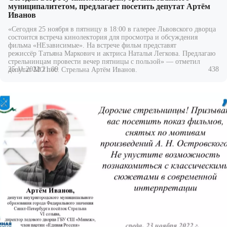
муниципалитетом, предлагает посетить депутат Артём
Иванов
«Сегодня 25 ноября в пятницу в 18:00 в галерее Львовского дворца
состоится встреча кинолектория для просмотра и обсуждения
фильма «НЕзависимые». На встрече фильм представят
режиссёр Татьяна Маркович и актриса Наталья Легкова. Предлагаю
стрельнинцам провести вечер пятницы с пользой» — отметил
25.11.2022 21:09
438
депутат МО пос. Стрельна Артём Иванов.