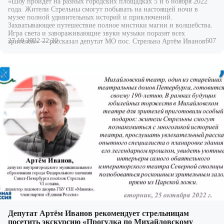
«Шоу пройдет на разных городских площадках 5 и 6 ноября 2022
года. Жители Стрельны смогут побывать на настоящей ночи в
музее полной удивительных историй и приключений.
Захватывающее путешествие полное мистики магии и волшебства.
Игра света и завораживающие звуки музыки поразят всех
27.10.2022 22:30
607
зрителей» — рассказал депутат МО пос. Стрельна
Артём Иванов.
Депутат Артём Иванов рекомендует стрельницам
посетить экскурсию «Прогулка по Михайловскому