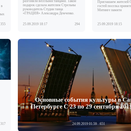
разгоняли весёлыми танцами. Такой
Приглашаем жителей 
подарок сделала жителям Стрельны
 в
гостей поселка принять
руководитель Студии танца
Митинге памяти
«ГРАЦИЯ» Александра Демченко.
ных
355
25.09.2019 18:17
294
25.09.2019 18:15
Основные события культуры в Са
Петербурге С 23 по 29 сентября 201
317
24.09.2019 01:59
651