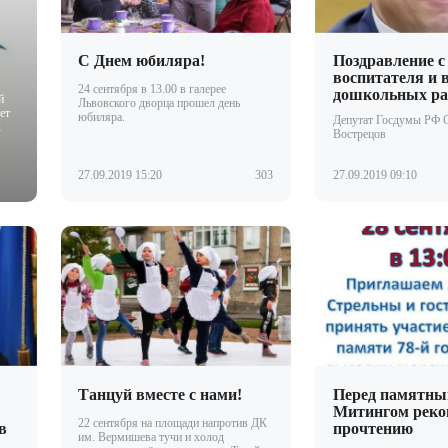
С Днем юбиляра!
Поздравление с
воспитателя и 
24 сентября в 13.00 в галерее
дошкольных ра
й
Львовского дворца прошел день
ет
юбиляра.
Депутат Госдумы РФ 
к
Вострецов
27.09.2019 15:20
303
27.09.2019 09:10
Танцуй вместе с нами!
Перед памятн
Митингом реко
22 сентября на площади напротив ДК
в
прочтению
им. Вермишева тучи и холод