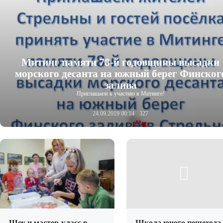
Митинг памяти 78-й годовщины высадки
морского десанта на южный берег Финског
залива
Приглашаем к участию в Митинге!
24.09.2019 00:14
327
Шоу и мастер-класс в
Школа юного пешехода