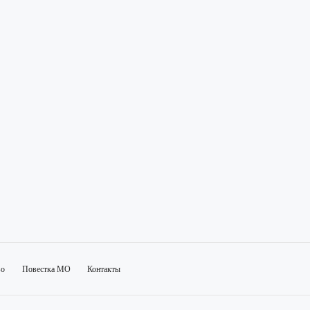
во
Повестка МО
Контакты