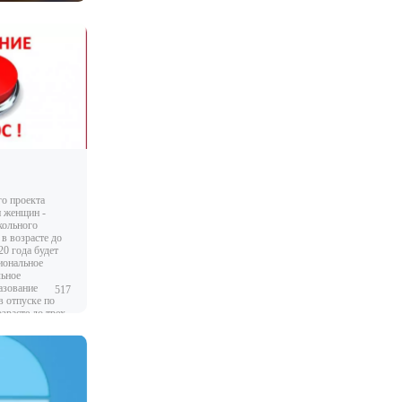
го проекта
и женщин -
кольного
 в возрасте до
20 года будет
иональное
льное
азование
517
 отпуске по
зрасте до трех