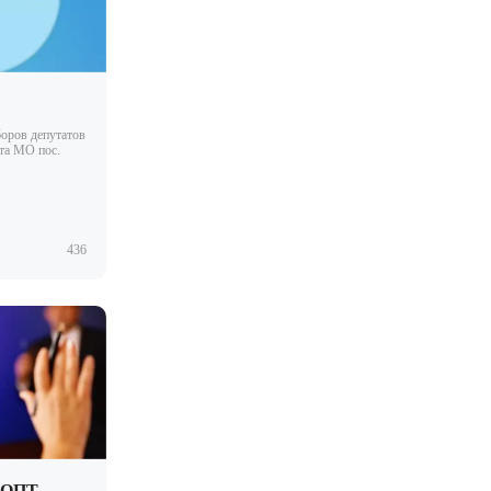
боров депутатов
та МО пос.
436
ООПТ