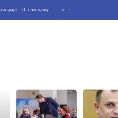
слабовидящих
Поиск по сайту
Местная администрация
Опека и попечительство
Повестка МО
Контакт