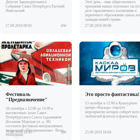
Депутат Законодательного
Этот день – знак общественного
Собрания Санкт-Петербурга Евгений
признания ваших огромных заслуг
Никольский
деле гармоничного воспитания и
первичного образования самых ю
граждан нашей страны.
27.09.2019 09:05
456
27.09.2019 09:00
Фестиваль
Это просто фантастика!
"Предназначение"
13 октября в 12:00 в Культурном
центре «Каскад» стартует
28 сентября с 12:00 до 14:00 в
мероприятие которое соберет всех
выставочных залах Санкт-
любителей фэнтези и фантастики.
Петербургского Союза художников
(Большая Морская ул. д. 38)
состоится фестиваль интерактивных
технологий «Предназначение». Вход
25.09.2019 18:10
360
25.09.2019 18:04
свободный.