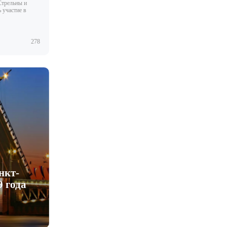
Стрельны и
 участие в
278
нкт-
9 года