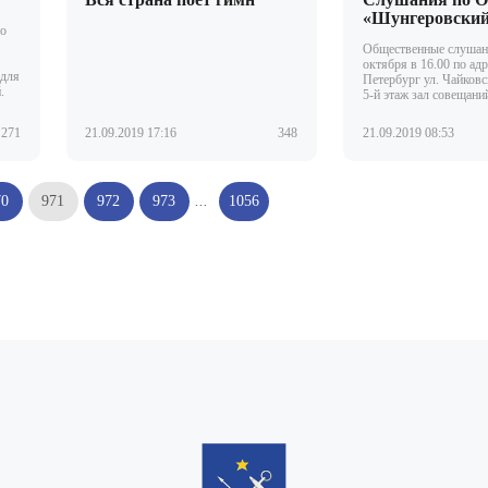
«Шунгеровски
по
Общественные слушани
октября в 16.00 по адр
 для
Петербург ул. Чайковск
.
5-й этаж зал совещани
271
21.09.2019 17:16
348
21.09.2019 08:53
70
971
972
973
...
1056