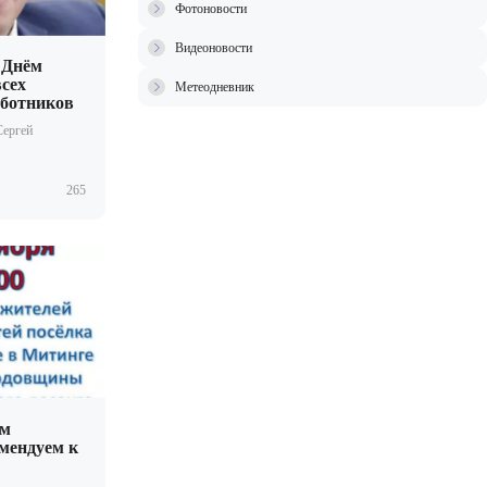
Фотоновости
Видеоновости
 Днём
всех
Метеодневник
ботников
Сергей
265
ым
мендуем к