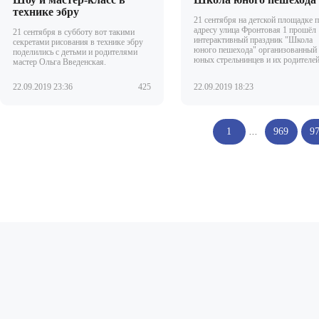
технике эбру
21 сентября на детской площадке 
адресу улица Фронтовая 1 прошёл
21 сентября в субботу вот такими
интерактивный праздник "Школа
секретами рисования в технике эбру
юного пешехода" организованный
поделились с детьми и родителями
юных стрельнинцев и их родителей
мастер Ольга Введенская.
22.09.2019 23:36
425
22.09.2019 18:23
1
...
969
9