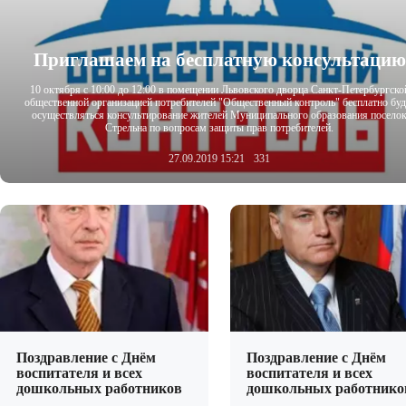
Приглашаем на бесплатную консультацию
10 октября с 10:00 до 12:00 в помещении Львовского дворца Санкт-Петербургско
общественной организацией потребителей "Общественный контроль" бесплатно буд
осуществляться консультирование жителей Муниципального образования посело
Стрельна по вопросам защиты прав потребителей.
27.09.2019 15:21
331
Поздравление с Днём
Поздравление с Днём
воспитателя и всех
воспитателя и всех
дошкольных работников
дошкольных работнико