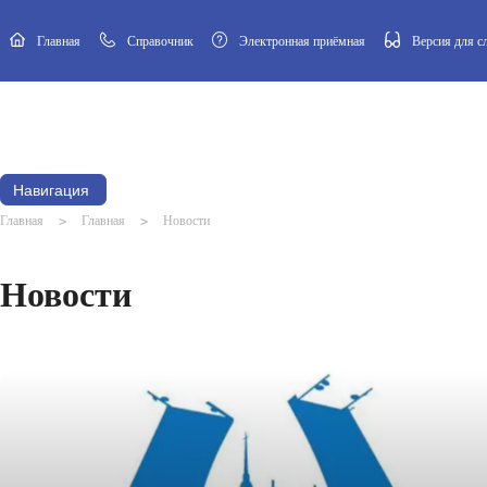
Главная
Cправочник
Электронная приёмная
Версия для 
Новости
Афиша
Наш посёлок
Муниципальный Совет
Навигация
Главная
>
Главная
>
Новости
Новости