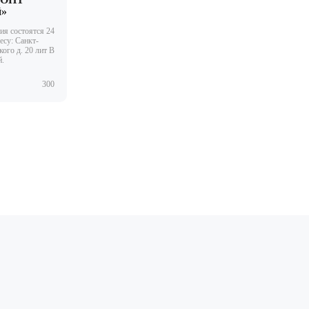
й»
я состоятся 24
есу: Санкт-
ого д. 20 лит В
й.
300