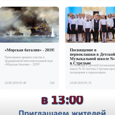
«Морская баталия» - 2019!
Посвящение в
первоклашки в Детско
Приглашаем принять участие в
Музыкальной школе №
традиционной интеллектуальной игре
в Стрельне
«Морская баталия» - 2019!
20 сентября в Детской музыкальн
школе № 42 посёлка Стрельна про
посвящение в первоклашки.
24.09.2019 01:40
334
24.09.2019 01:33