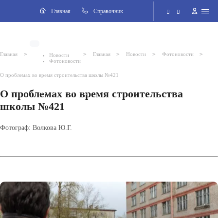
Навигация
Главная
Cправочник
Электронная приёмная
>
>
>
>
>
Главная
Главная
Новости
Фотоновости
Новости
Фотоновости
Версия для слабовидящих
О проблемах во время строительства школы №421
О проблемах во время строительства
Поиск по сайту
школы №421
Фотограф: Волкова Ю.Г.