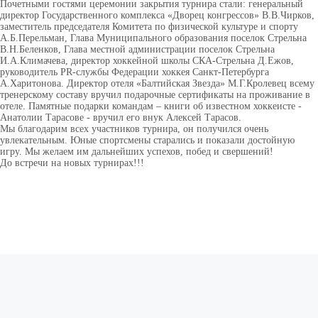
Почетными гостями церемонии закрытия турнира стали: генеральный
директор Государственного комплекса «Дворец конгрессов» В.В.Чирков,
заместитель председателя Комитета по физической культуре и спорту
А.Б.Перельман, Глава Муниципального образования поселок Стрельна
В.Н.Беленков, Глава местной администрации поселок Стрельна
И.А.Климачева, директор хоккейной школы СКА-Стрельна Д.Ежов,
руководитель PR-службы Федерации хоккея Санкт-Петербурга
А.Харитонова. Директор отеля «Балтийская Звезда» М.Г.Кролевец всему
тренерскому составу вручил подарочные сертификаты на проживание в
отеле. Памятные подарки командам – книги об известном хоккеисте -
Анатолии Тарасове - вручил его внук Алексей Тарасов.
Мы благодарим всех участников турнира, он получился очень
увлекательным. Юные спортсмены старались и показали достойную
игру. Мы желаем им дальнейших успехов, побед и свершений!
До встречи на новых турнирах!!!