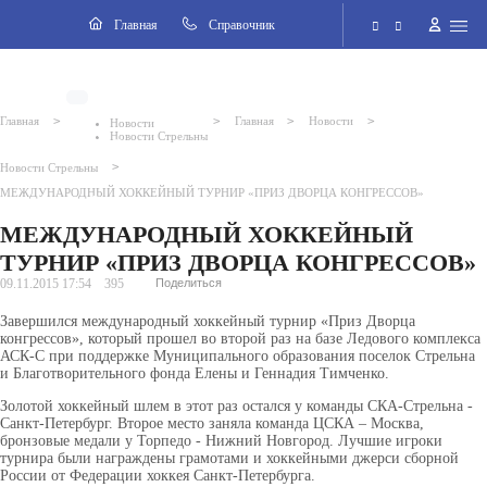
Навигация
Главная
Cправочник
Электронная приёмная
>
>
>
>
Главная
Главная
Новости
Новости
Новости Стрельны
Версия для слабовидящих
>
Новости Стрельны
МЕЖДУНАРОДНЫЙ ХОККЕЙНЫЙ ТУРНИР «ПРИЗ ДВОРЦА КОНГРЕССОВ»
Поиск по сайту
МЕЖДУНАРОДНЫЙ ХОККЕЙНЫЙ
ТУРНИР «ПРИЗ ДВОРЦА КОНГРЕССОВ»
09.11.2015 17:54
395
Поделиться
Завершился международный хоккейный турнир «Приз Дворца
конгрессов», который прошел во второй раз на базе Ледового комплекса
АСК-С при поддержке Муниципального образования поселок Стрельна
и Благотворительного фонда Елены и Геннадия Тимченко.
Золотой хоккейный шлем в этот раз остался у команды СКА-Стрельна -
Санкт-Петербург. Второе место заняла команда ЦСКА – Москва,
бронзовые медали у Торпедо - Нижний Новгород. Лучшие игроки
ВКонтакте
турнира были награждены грамотами и хоккейными джерси сборной
России от Федерации хоккея Санкт-Петербурга.