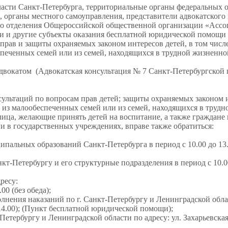
ласти Санкт-Петербурга, территориальные органы федеральных 
, органы местного самоуправления, представители адвокатского
го отделения Общероссийской общественной организации «Асс
и и другие субъекты оказания бесплатной юридической помощи 
прав и защиты охраняемых законом интересов детей, в том числ
еспеченных семей или из семей, находящихся в трудной жизненно
 адвокатом (Адвокатская консультация № 7 Санкт-Петербургской
ультаций по вопросам прав детей; защиты охраняемых законом 
ей из малообеспеченных семей или из семей, находящихся в труд
ица, желающие принять детей на воспитание, а также граждане в
ги в государственных учреждениях, вправе также обратиться:
пальных образований Санкт-Петербурга в период с 10.00 до 13.
т-Петербургу и его структурные подразделения в период с 10.00
дресу:
00 (без обеда);
ения наказаний по г. Санкт-Петербургу и Ленинградской облас
 – 14.00); (Пункт бесплатной юридической помощи);
тербургу и Ленинградской области по адресу: ул. Захарьевская,