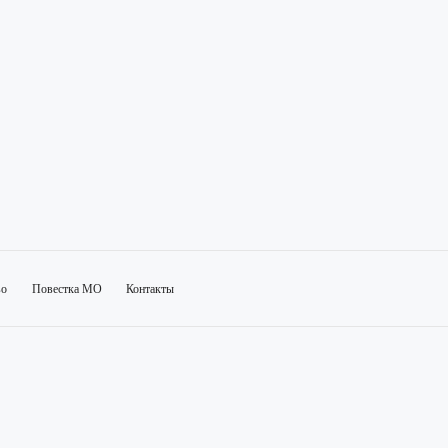
во
Повестка МО
Контакты