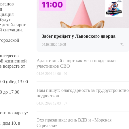
органов
 и
оциация
будут
е детей-сирот
й ситуации.
Забег пройдет у Львовского дворца
 городской
04.08.2026 16:09
71
интересов
Адаптивный спорт как мера поддержки
ной жизненной
 возрасте от
участников СВО
04.08.2026 14:06
60
00 (обед 13.00
Нам пишут: благодарность за трудоустройство
 до 17.00
подростков
04.08.2026 12:03
57
ти по адресу:
Эхо праздника: день ВДВ и «Морская
 дом 10, в
Стрельна»