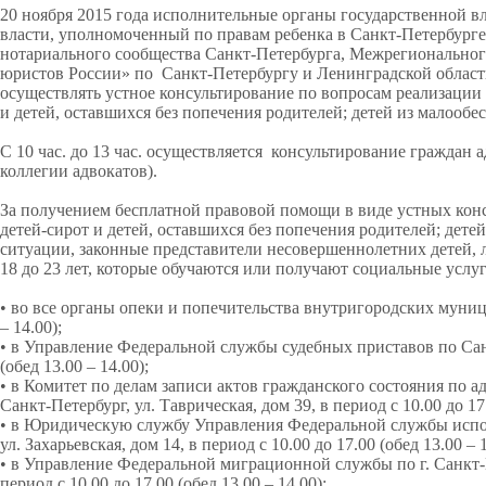
20 ноября 2015 года исполнительные органы государственной в
власти, уполномоченный по правам ребенка в Санкт-Петербурге
нотариального сообщества Санкт-Петербурга, Межрегионально
юристов России» по Санкт-Петербургу и Ленинградской област
осуществлять устное консультирование по вопросам реализации 
и детей, оставшихся без попечения родителей; детей из малооб
С 10 час. до 13 час. осуществляется консультирование граждан
коллегии адвокатов).
За получением бесплатной правовой помощи в виде устных конс
детей-сирот и детей, оставшихся без попечения родителей; дет
ситуации, законные представители несовершеннолетних детей, л
18 до 23 лет, которые обучаются или получают социальные услу
•
во все органы опеки и попечительства внутригородских муници
– 14.00);
•
в Управление Федеральной службы судебных приставов по Санк
(обед 13.00 – 14.00);
•
в Комитет по делам записи актов гражданского состояния по а
Санкт-Петербург, ул. Таврическая, дом 39, в период с 10.00 до 17.
•
в Юридическую службу Управления Федеральной службы исполн
ул. Захарьевская, дом 14, в период с 10.00 до 17.00 (обед 13.00
•
в Управление Федеральной миграционной службы по г. Санкт-Пе
период с 10.00 до 17.00 (обед 13.00 – 14.00);