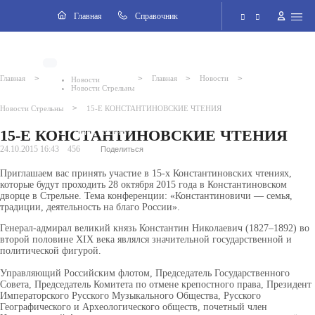
Навигация
Главная
Cправочник
ВКонтакте
Электронная приёмная
>
>
>
>
Главная
Главная
Новости
Новости
Новости Стрельны
Версия для слабовидящих
>
Новости Стрельны
15-Е КОНСТАНТИНОВСКИЕ ЧТЕНИЯ
15-Е КОНСТАНТИНОВСКИЕ ЧТЕНИЯ
Поиск по сайту
24.10.2015 16:43
456
Поделиться
Приглашаем вас принять участие в 15-х Константиновских чтениях,
которые будут проходить 28 октября 2015 года в Константиновском
дворце в Стрельне. Тема конференции: «Константиновичи — семья,
традиции, деятельность на благо России».
Генерал-адмирал великий князь Константин Николаевич (1827–1892) во
второй половине ХIХ века являлся значительной государственной и
политической фигурой.
Управляющий Российским флотом, Председатель Государственного
Совета, Председатель Комитета по отмене крепостного права, Президент
Императорского Русского Музыкального Общества, Русского
Географического и Археологического обществ, почетный член