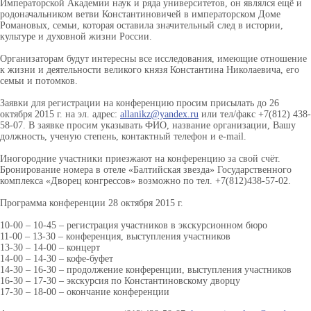
Императорской Академии наук и ряда университетов, он являлся ещё и
родоначальником ветви Константиновичей в императорском Доме
Романовых, семьи, которая оставила значительный след в истории,
культуре и духовной жизни России.
Организаторам будут интересны все исследования, имеющие отношение
к жизни и деятельности великого князя Константина Николаевича, его
семьи и потомков.
Заявки для регистрации на конференцию просим присылать до 26
октября 2015 г. на эл. адрес:
a
llanikz@yandex.ru
или тел/факс +7(812) 438-
58-07. В заявке просим указывать ФИО, название организации, Вашу
должность, ученую степень, контактный телефон и e-mail.
Иногородние участники приезжают на конференцию за свой счёт.
Бронирование номера в отеле «Балтийская звезда» Государственного
комплекса «Дворец конгрессов» возможно по тел. +7(812)438-57-02.
Программа конференции 28 октября 2015 г.
10-00 – 10-45 – регистрация участников в экскурсионном бюро
11-00 – 13-30 – конференция, выступления участников
13-30 – 14-00 – концерт
14-00 – 14-30 – кофе-буфет
14-30 – 16-30 – продолжение конференции, выступления участников
16-30 – 17-30 – экскурсия по Константиновскому дворцу
17-30 – 18-00 – окончание конференции