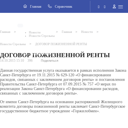
Навигация
Главная
Cправочник
Электронная приёмная
>
>
>
>
Главная
Главная
Новости
Новости
Новости Стрельны
Версия для слабовидящих
>
Новости Стрельны
ДОГОВОР ПОЖИЗНЕННОЙ РЕНТЫ
ДОГОВОР ПОЖИЗНЕННОЙ РЕНТЫ
Поиск по сайту
14.10.2015 15:10
396
Поделиться
Данная государственная услуга оказывается в рамках исполнения Закона
Санкт-Петербурга от 19.11.2015 № 629-120 «О финансировании
расходов, связанных с заключением договоров ренты» и постановления
2026 © Внутригородское муниципальное образование города
Правительства Санкт-Петербурга от 07.09.2015 № 757 «О мерах по
федерального значения Санкт-Петербурга поселок Стрельна
реализации Закона Санкт-Петербурга «О финансировании расходов,
связанных с заключением договоров ренты».
От имени Санкт-Петербурга на основании распоряжений Жилищного
комитета договоры пожизненной ренты заключает Санкт-Петербургское
государственное бюджетное учреждение «Горжилобмен».