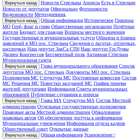
Новости Стрельны
Анонсы
Есть в Стрельне
Вернуться назад
Новости от депутатов
Официально
Фотоновости
Видеоновости
Метеодневник
Общая информация
Историческое
Границы
Вернуться назад
МО
Герб, флаг и гимн
Общественные организации
Почётные
жители
Бюджет для граждан
Вопросы местного значения
Государственные и муниципальные услуги
Образцы и бланки
заявлений в МО пос. Стрельна
Сведения о льготах, отсрочках,
рассрочках
Наш депутат ЗакСа СПб
Наш депутат ГосДумы
Дворец Конгрессов
Бессмертный полк
Активная Стрельна
Муниципальная газета
Глава муниципального образования
Список
Вернуться назад
депутатов МО пос. Стрельна
Документы МО пос. Стрельна
Полномочия МС
Структура МС
Постоянные комиссии
Состав
МС
Решения МС
Повестки заседаний МС
График приема
жителей депутатами
Информация Совета муниципальных
образований
Публичные слушания и опросы
Глава МА
Структура МА
Состав Местной
Вернуться назад
администрации
Отдельные государственные полномочия
Правовые акты Местной администрации
Обжалование
правовых актов
Об обеспечении доступа к информации
Муниципальные учреждения
Информация отдела кадров
Общественный совет
Открытые данные
Общая информация
Усыновление /
Вернуться назад