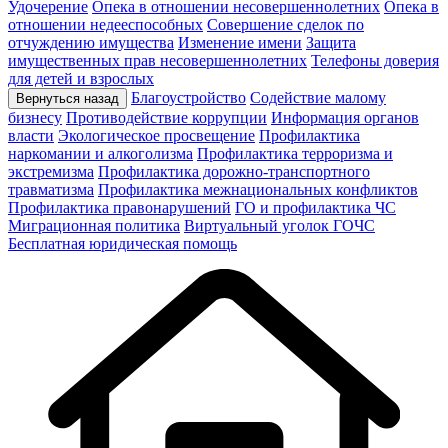
Удочерение
Опека в отношении несовершеннолетних
Опека в
отношении недееспособных
Совершение сделок по
отчуждению имущества
Изменение имени
Защита
имущественных прав несовершеннолетних
Телефоны доверия
для детей и взрослых
Благоустройство
Содействие малому
Вернуться назад
бизнесу
Противодействие коррупции
Информация органов
власти
Экологическое просвещение
Профилактика
наркомании и алкоголизма
Профилактика терроризма и
экстремизма
Профилактика дорожно-транспортного
травматизма
Профилактика межнациональных конфликтов
Профилактика правонарушений
ГО и профилактика ЧС
Миграционная политика
Виртуальный уголок ГОЧС
Бесплатная юридическая помощь