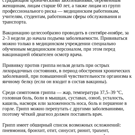
страдающим хроническими заболеваниями, беременным
женщинам, лицам старше 60 лет, а также лицам из групп
профессионального риска — медицинским работникам,
учителям, студентам, работникам сферы обслуживания и
транспорта.
Вакцинацию целесообразно проводить в сентябре-ноябре, за
2–3 недели до начала подъема заболеваемости. Прививаться
можно только в медицинском учреждении специально
обученным медицинским персоналом, при этом перед
вакцинацией обязателен осмотр врача.
Прививку против гриппа нельзя делать при острых
лихорадочных состояниях, в период обострения хронических
заболеваний, при повышенной чувствительности организма к
яичному белку (если он входит в состав вакцины).
Среди симптомов гриппа — жар, температура 37,5–39 °С,
головная боль, боли в мышцах, суставах, озноб, усталость,
кашель, насморк или заложенность носа, боль и першение в
горле. Грипп можно перепутать с другими заболеваниями,
поэтому чёткий диагноз должен поставить врач.
Грипп имеет обширный список возможных осложнений:
пневмония, бронхит, отит, синусит, ринит, трахеит,