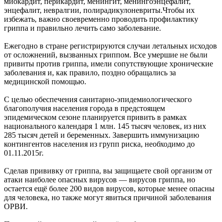
миокардит, перикардит, менингит, менингоэнцефалит,
энцефалит, невралгии, полирадикулоневриты.Чтобы их
избежать, важно своевременно проводить профилактику
гриппа и правильно лечить само заболевание.
Ежегодно в стране регистрируются случаи летальных исходов
от осложнений, вызванных гриппом. Все умершие не были
привиты против гриппа, имели сопутствующие хронические
заболевания и, как правило, поздно обращались за
медицинской помощью.
С целью обеспечения санитарно-эпидемиологического
благополучия населения города в предстоящем
эпидемическом сезоне планируется привить в рамках
национального календаря 1 млн. 145 тысяч человек, из них
285 тысяч детей и беременных. Завершить иммунизацию
контингентов населения из групп риска, необходимо до
01.11.2015г.
Сделав прививку от гриппа, вы защищаете свой организм от
атаки наиболее опасных вирусов — вирусов гриппа, но
остается ещё более 200 видов вирусов, которые менее опасны
для человека, но также могут явиться причиной заболевания
ОРВИ.