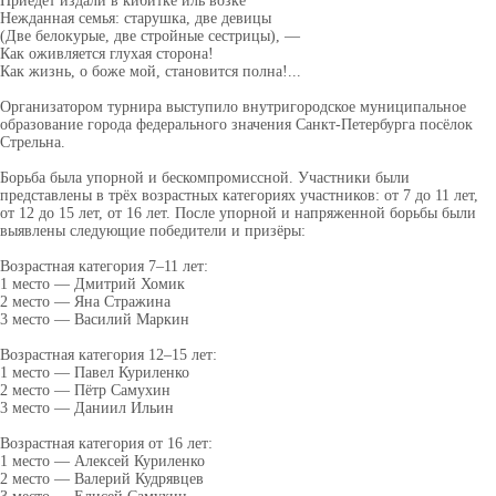
Приедет издали в кибитке иль возке
Нежданная семья: старушка, две девицы
(Две белокурые, две стройные сестрицы), —
Как оживляется глухая сторона!
Как жизнь, о боже мой, становится полна!...
Организатором турнира выступило внутригородское муниципальное
образование города федерального значения Санкт-Петербурга посёлок
Стрельна.
Борьба была упорной и бескомпромиссной. Участники были
представлены в трёх возрастных категориях участников: от 7 до 11 лет,
от 12 до 15 лет, от 16 лет. После упорной и напряженной борьбы были
выявлены следующие победители и призёры:
Возрастная категория 7–11 лет:
1 место — Дмитрий Хомик
2 место — Яна Стражина
3 место — Василий Маркин
Возрастная категория 12–15 лет:
1 место — Павел Куриленко
2 место — Пётр Самухин
3 место — Даниил Ильин
Возрастная категория от 16 лет:
1 место — Алексей Куриленко
2 место — Валерий Кудрявцев