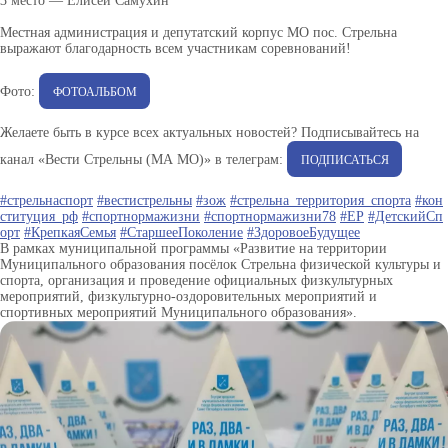
3 место — Елисей Самухин
Местная администрация и депутатский корпус МО пос. Стрельна
выражают благодарность всем участникам соревнований!
Фото:
ФОТОАЛЬБОМ
Желаете быть в курсе всех актуальных новостей? Подписывайтесь на
канал «Вести Стрельны (МА МО)» в телеграм:
ПОДПИСАТЬСЯ
#стрельнаспорт
#вестистрельны
#зож
#стрельна_территория_спорта
#кон
ституция_рф
#спортнормажизни
#спортнормажизни78
#ЕР
#ДетскийСп
орт
#КрепкаяСемья
#СтаршееПоколение
#ЗдоровоеБудущее
В рамках муниципальной программы «Развитие на территории
Муниципального образования посёлок Стрельна физической культуры и
спорта, организация и проведение официальных физкультурных
мероприятий, физкультурно-оздоровительных мероприятий и
спортивных мероприятий Муниципального образования».