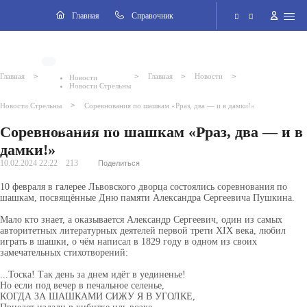
Навигация
Главная
Cправочник
Электронная приёмная
>
>
>
>
Главная
Главная
Новости
Новости
Новости Стрельны
Версия для слабовидящих
>
Новости Стрельны
Соревнования по шашкам «Рраз, два — и в дамки!»
Соревнования по шашкам «Рраз, два — и в
Поиск по сайту
дамки!»
10.02.2024 22:22
213
Поделиться
10 февраля в галерее Львовского дворца состоялись соревнования по
шашкам, посвящённые Дню памяти Александра Сергеевича Пушкина.
Мало кто знает, а оказывается Александр Сергеевич, один из
самых
авторитетных литературных деятелей первой трети XIX века, любил
играть в шашки, о чём написал в 1829 году в одном из своих
замечательных стихотворений:
...Тоска! Так день за днем идёт в уединенье!
Но если под вечер в печальное селенье,
КОГДА ЗА ШАШКАМИ СИЖУ Я В УГОЛКЕ,