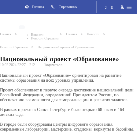
Навигация
Главная
Cправочник
Электронная приёмная
>
>
>
>
Главная
Главная
Новости
Новости
Новости Стрельны
Версия для слабовидящих
>
Новости Стрельны
Национальный проект «Образование»
Национальный проект «Образование»
Поиск по сайту
10.02.2024 22:27
212
Поделиться
Национальный проект «Образование» ориентирован на развитие
системы образования на всех уровнях управления.
Проект обеспечивает в первую очередь достижение национальной
цели
Российской Федерации, определенной Президентом России, по
обеспечению возможности для самореализации и развития талантов.
2026 © Внутригородское муниципальное образование города
федерального значения Санкт-Петербурга поселок Стрельна
В рамках проекта в Санкт-Петербурге было открыто 68 школ и 164
детских сада.
В городе были оборудованы центры цифрового образования,
современные лаборатории, мастерские, стадионы, воркауты и бассейны.