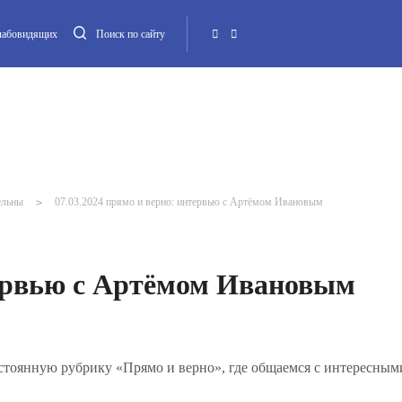
слабовидящих
Поиск по сайту
Местная администрация
Опека и попечительство
Повестка МО
Контакт
ельны
>
07.03.2024 прямо и верно: интервью с Артёмом Ивановым
тервью с Артёмом Ивановым
тоянную рубрику «Прямо и верно», где общаемся с интересным