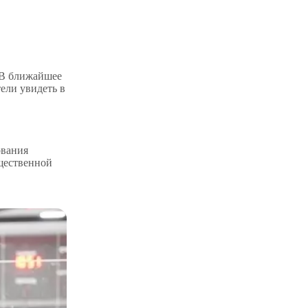
 В ближайшее
ели увидеть в
ования
щественной