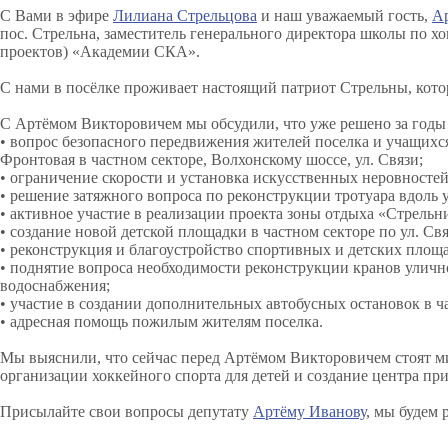
С Вами в эфире
Лилиана Стрельцова
и наш уважаемый гость,
А
пос. Стрельна, заместитель генерального директора школы по х
проектов) «Академии СКА».
С нами в посёлке проживает настоящий патриот Стрельны, который
С Артёмом Викторовичем мы обсудили, что уже решено за годы 
• вопрос безопасного передвижения жителей поселка и учащихс
Фронтовая в частном секторе, Волхонскому шоссе, ул. Связи;
• ограничение скорости и установка искусственных неровностей
• решение затяжного вопроса по реконструкции тротуара вдоль 
• активное участие в реализации проекта зоны отдыха «Стрельни
• создание новой детской площадки в частном секторе по ул. Свя
• реконструкция и благоустройство спортивных и детских площа
• поднятие вопроса необходимости реконструкции кранов уличн
водоснабжения;
• участие в создании дополнительных автобусных остановок в ч
• адресная помощь пожилым жителям поселка.
Мы выяснили, что сейчас перед Артёмом Викторовичем стоят м
организации хоккейного спорта для детей и создание центра пр
Присылайте свои вопросы депутату
Артёму Иванову
, мы будем 