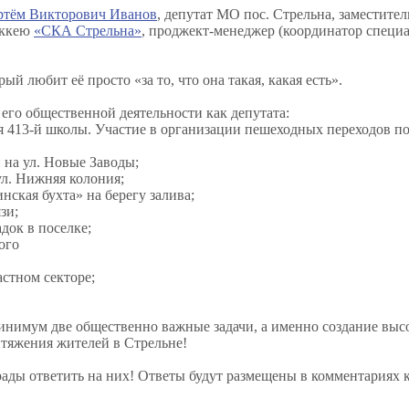
ртём Викторович Иванов
, депутат МО пос. Стрельна, заместите
оккею
«СКА Стрельна»
, проджект-менеджер (координатор специ
 любит её просто «за то, что она такая, какая есть».
его общественной деятельности как депутата:
я 413-й школы. Участие в организации пешеходных переходов по
 на ул. Новые Заводы;
ул. Нижняя колония;
нская бухта» на берегу залива;
зи;
док в поселке;
ого
астном секторе;
инимум две общественно важные задачи, а именно создание выс
итяжения жителей в Стрельне!
рады ответить на них! Ответы будут размещены в комментариях к