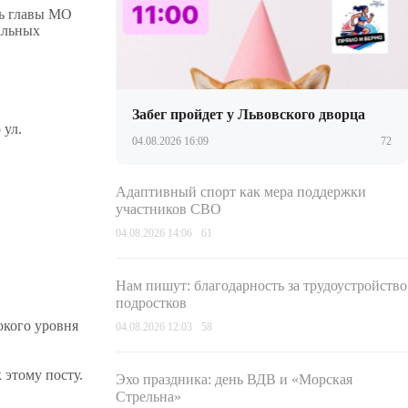
ль главы МО
альных
Забег пройдет у Львовского дворца
 ул.
04.08.2026 16:09
72
Адаптивный спорт как мера поддержки
участников СВО
04.08.2026 14:06
61
Нам пишут: благодарность за трудоустройство
подростков
окого уровня
04.08.2026 12:03
58
 этому посту.
Эхо праздника: день ВДВ и «Морская
Стрельна»