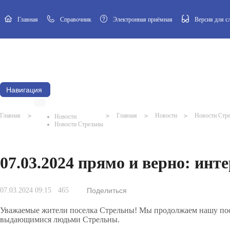
Главная
Cправочник
Электронная приёмная
Версия для 
Новости
Афиша
Наш посёлок
Муниципальный Совет
Навигация
Главная
>
>
Главная
>
Новости
>
Новости Стр
Новости
Новости Стрельны
07.03.2024 прямо и верно: ин
07.03.2024 09:15
465
Поделиться
Уважаемые жители поселка Стрельны! Мы продолжаем нашу пос
выдающимися людьми Стрельны.